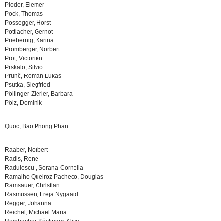
Ploder, Elemer
Pock, Thomas
Possegger, Horst
Pottlacher, Gernot
Priebernig, Karina
Promberger, Norbert
Prot, Victorien
Prskalo, Silvio
Prunč, Roman Lukas
Psutka, Siegfried
Pöllinger-Zierler, Barbara
Pölz, Dominik
Quoc, Bao Phong Phan
Raaber, Norbert
Radis, Rene
Radulescu , Sorana-Cornelia
Ramalho Queiroz Pacheco, Douglas
Ramsauer, Christian
Rasmussen, Freja Nygaard
Regger, Johanna
Reichel, Michael Maria