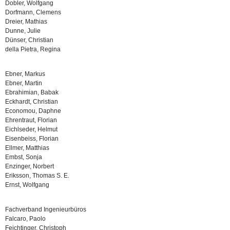
Dobler, Wolfgang
Dorfmann, Clemens
Dreier, Mathias
Dunne, Julie
Dünser, Christian
della Pietra, Regina
Ebner, Markus
Ebner, Martin
Ebrahimian, Babak
Eckhardt, Christian
Economou, Daphne
Ehrentraut, Florian
Eichlseder, Helmut
Eisenbeiss, Florian
Ellmer, Matthias
Embst, Sonja
Enzinger, Norbert
Eriksson, Thomas S. E.
Ernst, Wolfgang
Fachverband Ingenieurbüros
Falcaro, Paolo
Feichtinger, Christoph