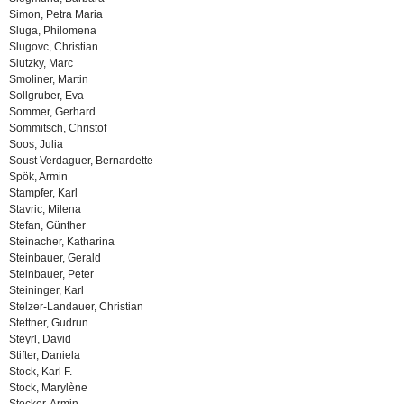
Simon, Petra Maria
Sluga, Philomena
Slugovc, Christian
Slutzky, Marc
Smoliner, Martin
Sollgruber, Eva
Sommer, Gerhard
Sommitsch, Christof
Soos, Julia
Soust Verdaguer, Bernardette
Spök, Armin
Stampfer, Karl
Stavric, Milena
Stefan, Günther
Steinacher, Katharina
Steinbauer, Gerald
Steinbauer, Peter
Steininger, Karl
Stelzer-Landauer, Christian
Stettner, Gudrun
Steyrl, David
Stifter, Daniela
Stock, Karl F.
Stock, Marylène