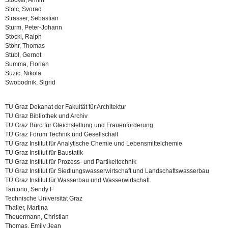
Stocker, Armin
Stolc, Svorad
Strasser, Sebastian
Sturm, Peter-Johann
Stöckl, Ralph
Stöhr, Thomas
Stübl, Gernot
Summa, Florian
Suzic, Nikola
Swobodnik, Sigrid
TU Graz Dekanat der Fakultät für Architektur
TU Graz Bibliothek und Archiv
TU Graz Büro für Gleichstellung und Frauenförderung
TU Graz Forum Technik und Gesellschaft
TU Graz Institut für Analytische Chemie und Lebensmittelchemie
TU Graz Institut für Baustatik
TU Graz Institut für Prozess- und Partikeltechnik
TU Graz Institut für Siedlungswasserwirtschaft und Landschaftswasserbau
TU Graz Institut für Wasserbau und Wasserwirtschaft
Tantono, Sendy F
Technische Universität Graz
Thaller, Martina
Theuermann, Christian
Thomas, Emily Jean