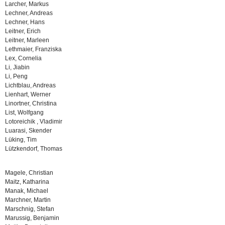
Larcher, Markus
Lechner, Andreas
Lechner, Hans
Leitner, Erich
Leitner, Marleen
Lethmaier, Franziska
Lex, Cornelia
Li, Jiabin
Li, Peng
Lichtblau, Andreas
Lienhart, Werner
Linortner, Christina
List, Wolfgang
Lotoreichik , Vladimir
Luarasi, Skender
Lüking, Tim
Lützkendorf, Thomas
Magele, Christian
Maitz, Katharina
Manak, Michael
Marchner, Martin
Marschnig, Stefan
Marussig, Benjamin