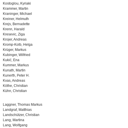
Kostoglou, Kyriaki
Krammer, Martin
Kraninger, Michael
Kreiner, Helmuth
Krejs, Bernadette
Krenn, Harald
Kresevic, Ziga
Krojer, Andreas
Kromp-Kolb, Helga
Krüger, Markus
Kubinger, Wilfried
Kukić, Ena
Kummer, Markus
Kunath, Martin
Kunerth, Peter H.
Kvas, Andreas
Köthe, Christian
Kühn, Christian
Laggner, Thomas Markus
Landgraf, Matthias
Landschützer, Christian
Lang, Martina
Lang, Wolfgang