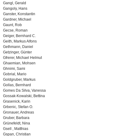
Gangl, Gerald
Gangoly, Hans
Ganster, Konstantin
Gardner, Michael
Gaunt, Rob
Gecse, Roman
Geiger, Bernhard C.
Geith, Markus Alfons
Gethmann, Daniel
Getzinger, Günter
Gfrerer, Michael Helmut
Ghaemian, Mohsen
Ghnimi, Sami
Gobrial, Mario
Goldgruber, Markus
Gollas, Bernhard
Gomes Da Silva, Vanessa
Gossak-Kowalski, Bettina
Grasenick, Karin
Grbenic, Stefan O.
Gronauer, Andreas
Gruber, Barbara
Grünefeldt, Nina
Gsell , Matthias
Gspan, Christian