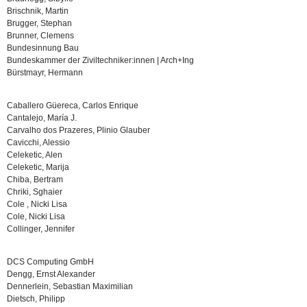
Brischnik, Martin
Brugger, Stephan
Brunner, Clemens
Bundesinnung Bau
Bundeskammer der Ziviltechniker:innen | Arch+Ing
Bürstmayr, Hermann
Caballero Güereca, Carlos Enrique
Cantalejo, María J.
Carvalho dos Prazeres, Plinio Glauber
Cavicchi, Alessio
Celeketic, Alen
Celeketic, Marija
Chiba, Bertram
Chriki, Sghaier
Cole , Nicki Lisa
Cole, Nicki Lisa
Collinger, Jennifer
DCS Computing GmbH
Dengg, Ernst Alexander
Dennerlein, Sebastian Maximilian
Dietsch, Philipp