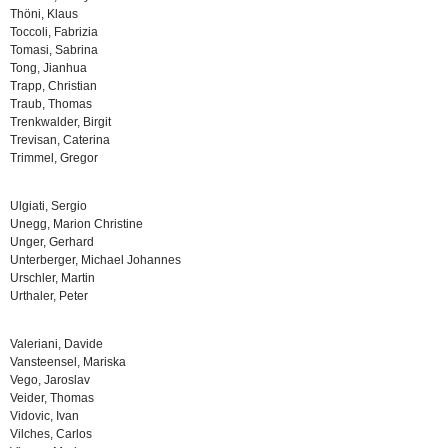
Thöni, Klaus
Toccoli, Fabrizia
Tomasi, Sabrina
Tong, Jianhua
Trapp, Christian
Traub, Thomas
Trenkwalder, Birgit
Trevisan, Caterina
Trimmel, Gregor
Ulgiati, Sergio
Unegg, Marion Christine
Unger, Gerhard
Unterberger, Michael Johannes
Urschler, Martin
Urthaler, Peter
Valeriani, Davide
Vansteensel, Mariska
Vego, Jaroslav
Veider, Thomas
Vidovic, Ivan
Vilches, Carlos