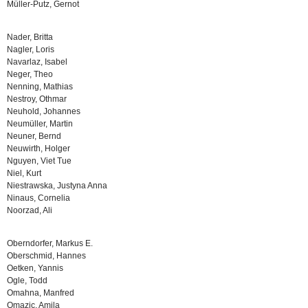
Müller-Putz, Gernot
Nader, Britta
Nagler, Loris
Navarlaz, Isabel
Neger, Theo
Nenning, Mathias
Nestroy, Othmar
Neuhold, Johannes
Neumüller, Martin
Neuner, Bernd
Neuwirth, Holger
Nguyen, Viet Tue
Niel, Kurt
Niestrawska, Justyna Anna
Ninaus, Cornelia
Noorzad, Ali
Oberndorfer, Markus E.
Oberschmid, Hannes
Oetken, Yannis
Ogle, Todd
Omahna, Manfred
Omazic, Amila