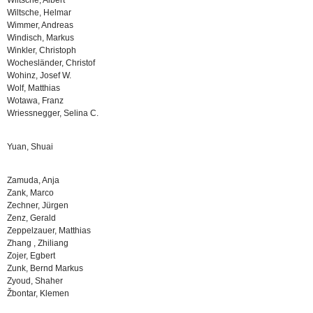
Wiltsche, Albert
Wiltsche, Helmar
Wimmer, Andreas
Windisch, Markus
Winkler, Christoph
Wochesländer, Christof
Wohinz, Josef W.
Wolf, Matthias
Wotawa, Franz
Wriessnegger, Selina C.
Yuan, Shuai
Zamuda, Anja
Zank, Marco
Zechner, Jürgen
Zenz, Gerald
Zeppelzauer, Matthias
Zhang , Zhiliang
Zojer, Egbert
Zunk, Bernd Markus
Zyoud, Shaher
Žbontar, Klemen