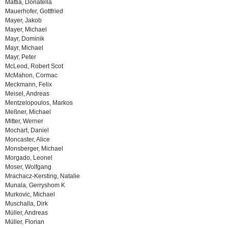
Mattia, Donatella
Mauerhofer, Gottfried
Mayer, Jakob
Mayer, Michael
Mayr, Dominik
Mayr, Michael
Mayr, Peter
McLeod, Robert Scot
McMahon, Cormac
Meckmann, Felix
Meisel, Andreas
Mentzelopoulos, Markos
Meßner, Michael
Mitter, Werner
Mochart, Daniel
Moncaster, Alice
Monsberger, Michael
Morgado, Leonel
Moser, Wolfgang
Mrachacz-Kersting, Natalie
Munala, Gerryshom K
Murkovic, Michael
Muschalla, Dirk
Müller, Andreas
Müller, Florian