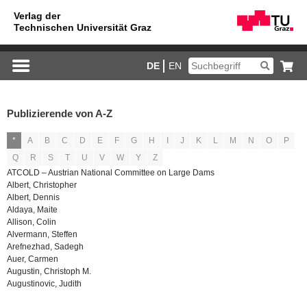
DE
EN
Publizierende von A-Z
*
A
B
C
D
E
F
G
H
I
J
K
L
M
N
O
P
Q
R
S
T
U
V
W
Y
Z
ATCOLD – Austrian National Committee on Large Dams
Albert, Christopher
Albert, Dennis
Aldaya, Maite
Allison, Colin
Alvermann, Steffen
Arefnezhad, Sadegh
Auer, Carmen
Augustin, Christoph M.
Augustinovic, Judith