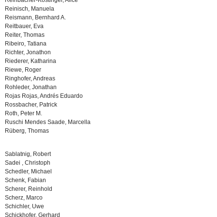
Reinbacher-Köstinger, Alice
Reinisch, Manuela
Reismann, Bernhard A.
Reitbauer, Eva
Reiter, Thomas
Ribeiro, Tatiana
Richter, Jonathon
Riederer, Katharina
Riewe, Roger
Ringhofer, Andreas
Rohleder, Jonathan
Rojas Rojas, Andrés Eduardo
Rossbacher, Patrick
Roth, Peter M.
Ruschi Mendes Saade, Marcella
Rüberg, Thomas
Sablatnig, Robert
Sadei , Christoph
Schedler, Michael
Schenk, Fabian
Scherer, Reinhold
Scherz, Marco
Schichler, Uwe
Schickhofer, Gerhard