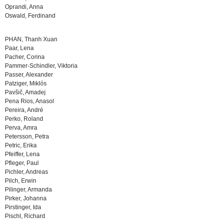
Oprandi, Anna
Oswald, Ferdinand
PHAN, Thanh Xuan
Paar, Lena
Pacher, Corina
Pammer-Schindler, Viktoria
Passer, Alexander
Patziger, Miklós
Pavšič, Amadej
Pena Rios, Anasol
Pereira, André
Perko, Roland
Perva, Amra
Petersson, Petra
Petric, Erika
Pfeiffer, Lena
Pfleger, Paul
Pichler, Andreas
Pilch, Erwin
Pilinger, Armanda
Pirker, Johanna
Pirstinger, Ida
Pischl, Richard