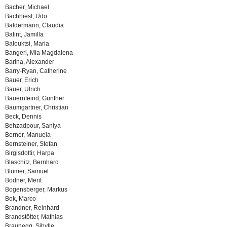
Bacher, Michael
Bachhiesl, Udo
Baldermann, Claudia
Balint, Jamilla
Balouktsi, Maria
Bangerl, Mia Magdalena
Barina, Alexander
Barry-Ryan, Catherine
Bauer, Erich
Bauer, Ulrich
Bauernfeind, Günther
Baumgartner, Christian
Beck, Dennis
Behzadpour, Saniya
Berner, Manuela
Bernsteiner, Stefan
Birgisdottir, Harpa
Blaschitz, Bernhard
Blumer, Samuel
Bodner, Merit
Bogensberger, Markus
Bok, Marco
Brandner, Reinhard
Brandstötter, Mathias
Braunegg, Sibylle