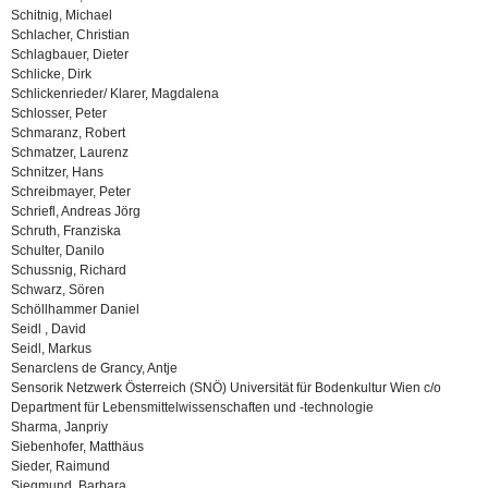
Schitnig, Michael
Schlacher, Christian
Schlagbauer, Dieter
Schlicke, Dirk
Schlickenrieder/ Klarer, Magdalena
Schlosser, Peter
Schmaranz, Robert
Schmatzer, Laurenz
Schnitzer, Hans
Schreibmayer, Peter
Schriefl, Andreas Jörg
Schruth, Franziska
Schulter, Danilo
Schussnig, Richard
Schwarz, Sören
Schöllhammer Daniel
Seidl , David
Seidl, Markus
Senarclens de Grancy, Antje
Sensorik Netzwerk Österreich (SNÖ) Universität für Bodenkultur Wien c/o
Department für Lebensmittelwissenschaften und -technologie
Sharma, Janpriy
Siebenhofer, Matthäus
Sieder, Raimund
Siegmund, Barbara