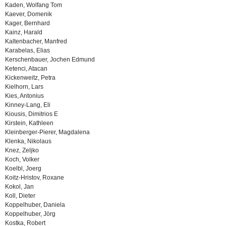
Kaden, Wolfang Tom
Kaever, Domenik
Kager, Bernhard
Kainz, Harald
Kaltenbacher, Manfred
Karabelas, Elias
Kerschenbauer, Jochen Edmund
Ketenci, Atacan
Kickenweitz, Petra
Kielhorn, Lars
Kies, Antonius
Kinney-Lang, Eli
Kiousis, Dimitrios E
Kirstein, Kathleen
Kleinberger-Pierer, Magdalena
Klenka, Nikolaus
Knez, Zeljko
Koch, Volker
Koelbl, Joerg
Koitz-Hristov, Roxane
Kokol, Jan
Koll, Dieter
Koppelhuber, Daniela
Koppelhuber, Jörg
Kostka, Robert