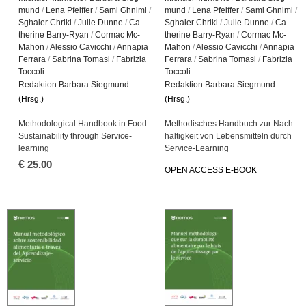
mund
/
Lena Pfeif­fer
/
Sami Gh­n­i­mi
/
mund
/
Lena Pfeif­fer
/
Sami Gh­n­i­mi
/
Sghai­er Chri­ki
/
Julie Dunne
/
Ca­
Sghai­er Chri­ki
/
Julie Dunne
/
Ca­
the­ri­ne Bar­ry-Ryan
/
Cor­mac Mc­
the­ri­ne Bar­ry-Ryan
/
Cor­mac Mc­
Mahon
/
Ales­sio Ca­vic­chi
/
An­na­pia
Mahon
/
Ales­sio Ca­vic­chi
/
An­na­pia
Fer­ra­ra
/
Sab­ri­na To­ma­si
/
Fa­bri­zia
Fer­ra­ra
/
Sab­ri­na To­ma­si
/
Fa­bri­zia
Toc­co­li
Toc­co­li
Re­dak­ti­on Bar­ba­ra Sieg­mund
Re­dak­ti­on Bar­ba­ra Sieg­mund
(Hrsg.)
(Hrsg.)
Me­tho­do­lo­gi­cal Hand­book in Food
Me­tho­di­sches Hand­buch zur Nach­
Sustaina­bi­li­ty through Ser­vice-
hal­tig­keit von Le­bens­mit­teln durch
learning
Ser­vice-Learning
€
25.00
OPEN AC­CESS E-BOOK