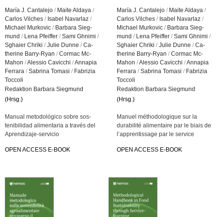
María J. Can­ta­le­jo
/
Maite Al­da­ya
/
María J. Can­ta­le­jo
/
Maite Al­da­ya
/
Car­los Vil­ches
/
Isa­bel Na­var­laz
/
Car­los Vil­ches
/
Isa­bel Na­var­laz
/
Mi­cha­el Mur­ko­vic
/
Bar­ba­ra Sieg­
Mi­cha­el Mur­ko­vic
/
Bar­ba­ra Sieg­
mund
/
Lena Pfeif­fer
/
Sami Gh­n­i­mi
/
mund
/
Lena Pfeif­fer
/
Sami Gh­n­i­mi
/
Sghai­er Chri­ki
/
Julie Dunne
/
Ca­
Sghai­er Chri­ki
/
Julie Dunne
/
Ca­
the­ri­ne Bar­ry-Ryan
/
Cor­mac Mc­
the­ri­ne Bar­ry-Ryan
/
Cor­mac Mc­
Mahon
/
Ales­sio Ca­vic­chi
/
An­na­pia
Mahon
/
Ales­sio Ca­vic­chi
/
An­na­pia
Fer­ra­ra
/
Sab­ri­na To­ma­si
/
Fa­bri­zia
Fer­ra­ra
/
Sab­ri­na To­ma­si
/
Fa­bri­zia
Toc­co­li
Toc­co­li
Re­dak­ti­on Bar­ba­ra Sieg­mund
Re­dak­ti­on Bar­ba­ra Sieg­mund
(Hrsg.)
(Hrsg.)
Ma­nu­al me­to­dológico sobre sos­
Ma­nu­el métho­do­lo­gi­que sur la
teni­bi­li­dad ali­men­ta­ria a través del
dura­bi­lité ali­men­taire par le biais de
Ap­ren­di­za­je-ser­vicio
l’app­ren­tis­sa­ge par le ser­vice
OPEN AC­CESS E-BOOK
OPEN AC­CESS E-BOOK