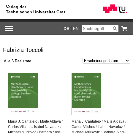
DE
EN
Fabrizia Toccoli
Alle 6 Resultate
María J. Can­ta­le­jo
/
Maite Al­da­ya
/
María J. Can­ta­le­jo
/
Maite Al­da­ya
/
Car­los Vil­ches
/
Isa­bel Na­var­laz
/
Car­los Vil­ches
/
Isa­bel Na­var­laz
/
Mi­cha­el Mur­ko­vic
/
Bar­ba­ra Sieg­
Mi­cha­el Mur­ko­vic
/
Bar­ba­ra Sieg­