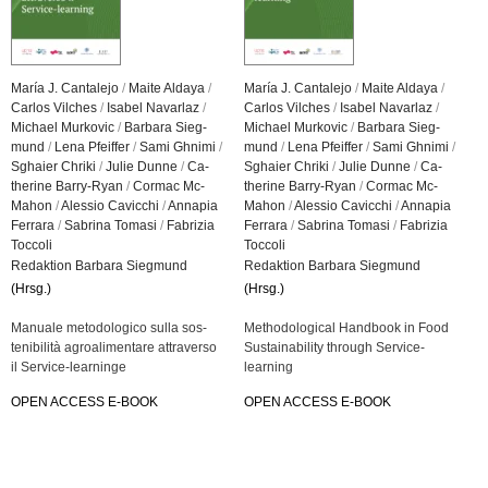
María J. Can­ta­le­jo
/
Maite Al­da­ya
/
María J. Can­ta­le­jo
/
Maite Al­da­ya
/
Car­los Vil­ches
/
Isa­bel Na­var­laz
/
Car­los Vil­ches
/
Isa­bel Na­var­laz
/
Mi­cha­el Mur­ko­vic
/
Bar­ba­ra Sieg­
Mi­cha­el Mur­ko­vic
/
Bar­ba­ra Sieg­
mund
/
Lena Pfeif­fer
/
Sami Gh­n­i­mi
/
mund
/
Lena Pfeif­fer
/
Sami Gh­n­i­mi
/
Sghai­er Chri­ki
/
Julie Dunne
/
Ca­
Sghai­er Chri­ki
/
Julie Dunne
/
Ca­
the­ri­ne Bar­ry-Ryan
/
Cor­mac Mc­
the­ri­ne Bar­ry-Ryan
/
Cor­mac Mc­
Mahon
/
Ales­sio Ca­vic­chi
/
An­na­pia
Mahon
/
Ales­sio Ca­vic­chi
/
An­na­pia
Fer­ra­ra
/
Sab­ri­na To­ma­si
/
Fa­bri­zia
Fer­ra­ra
/
Sab­ri­na To­ma­si
/
Fa­bri­zia
Toc­co­li
Toc­co­li
Re­dak­ti­on Bar­ba­ra Sieg­mund
Re­dak­ti­on Bar­ba­ra Sieg­mund
(Hrsg.)
(Hrsg.)
Ma­nua­le me­to­do­lo­gi­co sulla sos­
Me­tho­do­lo­gi­cal Hand­book in Food
teni­bi­lità agro­ali­men­ta­re at­tra­ver­so
Sustaina­bi­li­ty through Ser­vice-
il Ser­vice-learnin­ge
learning
OPEN AC­CESS E-BOOK
OPEN AC­CESS E-BOOK