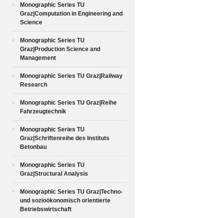
Monographic Series TU
Graz|Computation in Engineering and
Science
Monographic Series TU
Graz|Production Science and
Management
Monographic Series TU Graz|Railway
Research
Monographic Series TU Graz|Reihe
Fahrzeugtechnik
Monographic Series TU
Graz|Schriftenreihe des Instituts
Betonbau
Monographic Series TU
Graz|Structural Analysis
Monographic Series TU Graz|Techno-
und sozioökonomisch orientierte
Betriebswirtschaft