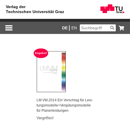
DE
EN
An­ge­bot!
LM.​VM.2014 Ein Vor­schlag für Leis­
tungs­mo­del­le+Ver­gü­tungs­mo­del­le
für Pla­ner­leis­tun­gen
Ver­grif­fen!