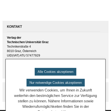
li­
el­
li­
el­
cher
ler
cher
ler
Preis
Preis
Preis
Preis
war:
ist:
war:
ist:
€ 25.00
€ 2.00.
€ 10.00
€ 2.00.
KONTAKT
Verlag der
Technischen Universität Graz
Technikerstraße 4
8010 Graz, Österreich
UID(VAT) ATU 57477929
E-Mail:
verlag [ at ] tugraz.at
Tel.: +43 316 873 6157
Alle Cookies akzeptieren
Nur notwendige Cookies akzeptieren
Wir verwenden Cookies, um Ihnen in Zukunft
weiterhin den bestmöglichen Service zur Verfügung
stellen zu können. Nähere Informationen sowie
Wiederrufsmöglichkeiten finden Sie in der