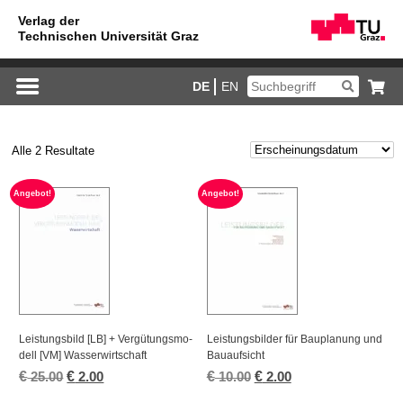
DE
EN
Alle 2 Resultate
An­ge­bot!
An­ge­bot!
Leis­tungs­bild [LB] + Ver­gü­tungs­mo­
Leis­tungs­bil­der für Bau­pla­nung und
dell [VM] Was­ser­wirt­schaft
Bau­auf­sicht
€
Ur­
€
Ak­
€
Ur­
€
Ak­
25.00
2.00
10.00
2.00
sprüng­
tu­
sprüng­
tu­