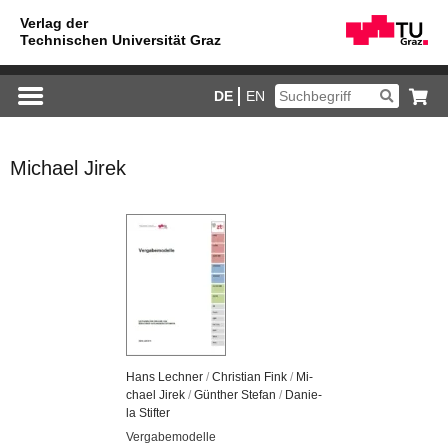
DE
EN
Michael Jirek
Hans Lech­ner
/
Chris­ti­an Fink
/
Mi­
cha­el Jirek
/
Gün­ther Ste­fan
/
Da­nie­
la Stif­ter
Ver­ga­be­mo­del­le