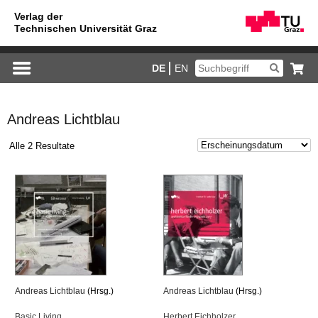
DE
EN
Andreas Lichtblau
Alle 2 Resultate
An­dre­as Licht­blau
(Hrsg.)
An­dre­as Licht­blau
(Hrsg.)
Basic Li­ving
Her­bert Eich­hol­zer