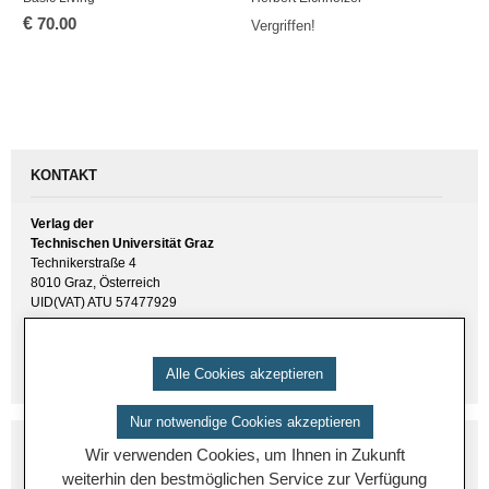
€
70.00
Ver­grif­fen!
KONTAKT
Verlag der
Technischen Universität Graz
Technikerstraße 4
8010 Graz, Österreich
UID(VAT) ATU 57477929
E-Mail:
verlag [ at ] tugraz.at
Tel.: +43 316 873 6157
Alle Cookies akzeptieren
Nur notwendige Cookies akzeptieren
Wir verwenden Cookies, um Ihnen in Zukunft
weiterhin den bestmöglichen Service zur Verfügung