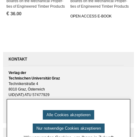
Boards on the Me­cha­ni­cal Pro­per­
Boards on the Me­cha­ni­cal Pro­per­
ties of En­gi­nee­red Tim­ber Pro­ducts
ties of En­gi­nee­red Tim­ber Pro­ducts
€
36.00
OPEN AC­CESS E-BOOK
KONTAKT
Verlag der
Technischen Universität Graz
Technikerstraße 4
8010 Graz, Österreich
UID(VAT) ATU 57477929
E-Mail:
verlag [ at ] tugraz.at
Tel.: +43 316 873 6157
Alle Cookies akzeptieren
Nur notwendige Cookies akzeptieren