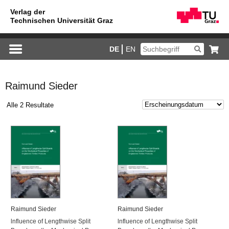
DE
EN
Raimund Sieder
Alle 2 Resultate
Rai­mund Sie­der
Rai­mund Sie­der
ln­flu­ence of Leng­thwi­se Split
ln­flu­ence of Leng­thwi­se Split