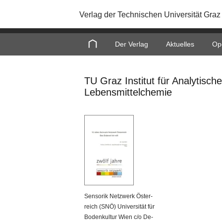
Verlag der Technischen Universität Graz
Home
Der Verlag
Aktuelles
Op
TU Graz Institut für Analytisc
Lebensmittelchemie
Sen­so­rik Netz­werk Ös­ter­
reich (SNÖ) Uni­ver­si­tät für
Bo­den­kul­tur Wien c/o De­