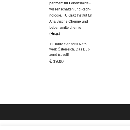
part­ment für Le­bens­mit­tel­
wis­sen­schaf­ten und -tech­
no­lo­gie
,
TU Graz In­sti­tut für
Ana­ly­ti­sche Che­mie und
Le­bens­mit­tel­che­mie
(Hrsg.)
12 Jahre Sen­so­rik Netz­
werk Ös­ter­reich. Das Dut­
zend ist voll!
€
19.00