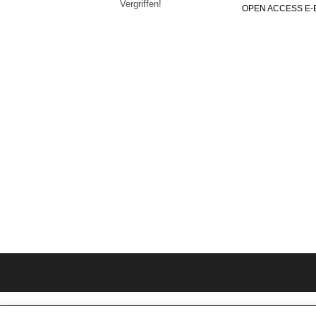
Ver­grif­fen!
OPEN AC­CESS E