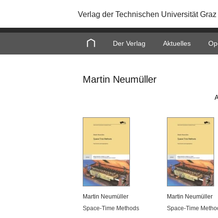
Verlag der Technischen Universität Graz
Home
Der Verlag
Aktuelles
Op
Martin Neumüller
A
Mar­tin Neu­mül­ler
Mar­tin Neu­mül­ler
Space-Time Me­thods
Space-Time Me­tho