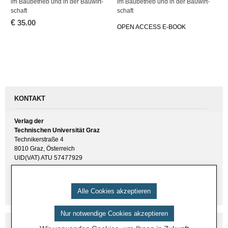
im Bau­be­trieb und in der Bau­wirt­
im Bau­be­trieb und in der Bau­wirt­
schaft
schaft
€
35.00
OPEN AC­CESS E-BOOK
KONTAKT
Verlag der
Technischen Universität Graz
Technikerstraße 4
8010 Graz, Österreich
UID(VAT) ATU 57477929
E-Mail:
verlag [ at ] tugraz.at
Tel.: +43 316 873 6157
Alle Cookies akzeptieren
Nur notwendige Cookies akzeptieren