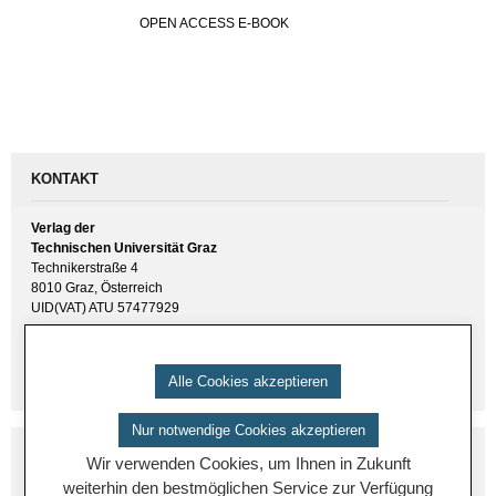
OPEN AC­CESS E-BOOK
KONTAKT
Verlag der
Technischen Universität Graz
Technikerstraße 4
8010 Graz, Österreich
UID(VAT) ATU 57477929
E-Mail:
verlag [ at ] tugraz.at
Tel.: +43 316 873 6157
Alle Cookies akzeptieren
Nur notwendige Cookies akzeptieren
Wir verwenden Cookies, um Ihnen in Zukunft
weiterhin den bestmöglichen Service zur Verfügung