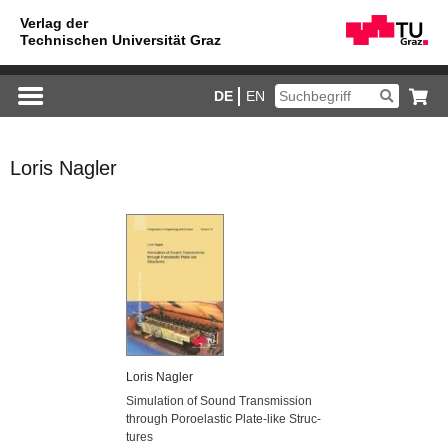
DE
EN
Loris Nagler
Loris Nag­ler
Si­mu­la­ti­on of Sound Trans­mis­si­on
through Po­ro­elas­tic Pla­te-li­ke Struc­
tu­res