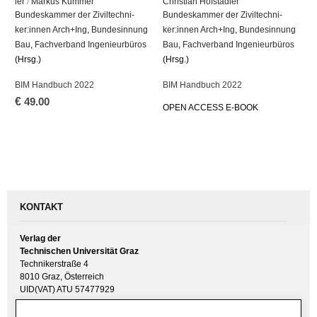
ler
/
Mar­kus Kum­mer
Chris­ti­an Hof­stad­ler
Bun­des­kam­mer der Zi­vil­tech­ni­
Bun­des­kam­mer der Zi­vil­tech­ni­
ker:innen Arch+Ing
,
Bun­des­in­nung
ker:innen Arch+Ing
,
Bun­des­in­nung
Bau
,
Fach­ver­band In­ge­nieur­bü­ros
Bau
,
Fach­ver­band In­ge­nieur­bü­ros
(Hrsg.)
(Hrsg.)
BIM Hand­buch 2022
BIM Hand­buch 2022
€
49.00
OPEN AC­CESS E-BOOK
KONTAKT
Verlag der
Technischen Universität Graz
Technikerstraße 4
8010 Graz, Österreich
UID(VAT) ATU 57477929
E-Mail:
verlag [ at ] tugraz.at