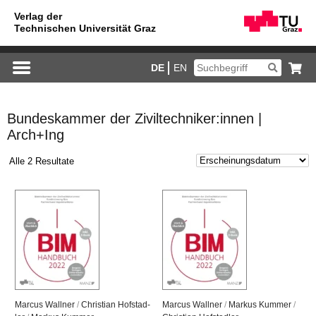
DE
EN
Bundeskammer der Ziviltechniker:innen |
Arch+Ing
Alle 2 Resultate
Mar­cus Wall­ner
/
Chris­ti­an Hof­stad­
Mar­cus Wall­ner
/
Mar­kus Kum­mer
/