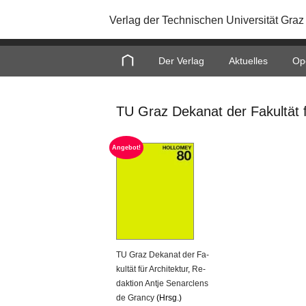
Verlag der Technischen Universität Graz
Home
Der Verlag
Aktuelles
Op
TU Graz Dekanat der Fakultät f
An­ge­bot!
TU Graz De­ka­nat der Fa­
kul­tät für Ar­chi­tek­tur
,
Re­
dak­ti­on Antje Sen­ar­clens
de Gran­cy
(Hrsg.)