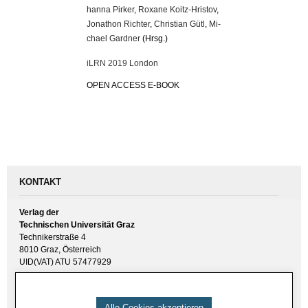
han­na Pir­ker
,
Ro­xa­ne Koitz-Hris­tov
,
Jo­na­thon Rich­ter
,
Chris­ti­an Gütl
,
Mi­
cha­el Gard­ner
(Hrsg.)
iLRN 2019 Lon­don
OPEN AC­CESS E-BOOK
KONTAKT
Verlag der
Technischen Universität Graz
Technikerstraße 4
8010 Graz, Österreich
UID(VAT) ATU 57477929
E-Mail:
verlag [ at ] tugraz.at
Tel.: +43 316 873 6157
Alle Cookies akzeptieren