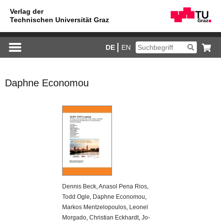
DE
EN
Daphne Economou
Den­nis Beck
,
Ana­sol Pena Rios
,
Todd Ogle
,
Daph­ne Eco­no­mou
,
Mar­kos Mentze­lo­pou­los
,
Leo­nel
Mor­gado
,
Chris­ti­an Eck­hardt
,
Jo­