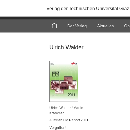
Verlag der Technischen Universität Graz
Home
Der Verlag
Aktuelles
Op
Ulrich Walder
Ul­rich Wal­der
/
Mar­tin
Kram­mer
Aus­tri­an FM Re­port 2011
Ver­grif­fen!