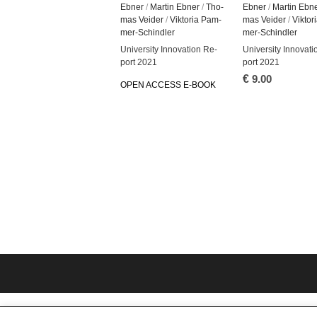
Ebner
/
Mar­tin Ebner
/
Tho­
Ebner
/
Mar­tin Ebn
mas Vei­der
/
Vik­to­ria Pam­
mas Vei­der
/
Vik­to­
mer-Schind­ler
mer-Schind­ler
Uni­ver­si­ty In­no­va­ti­on Re­
Uni­ver­si­ty In­no­va­t
port 2021
port 2021
€
9.00
OPEN AC­CESS E-BOOK