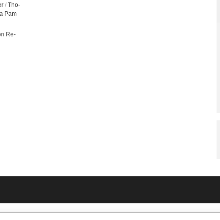
er
/
Tho­
ria Pam­
i­on Re­