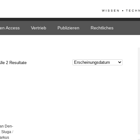
en Access
Vertrieb
Publizieren
Rechtliches
lle 2 Resultate
li­an Den­
a Sluga
/
ar­kus