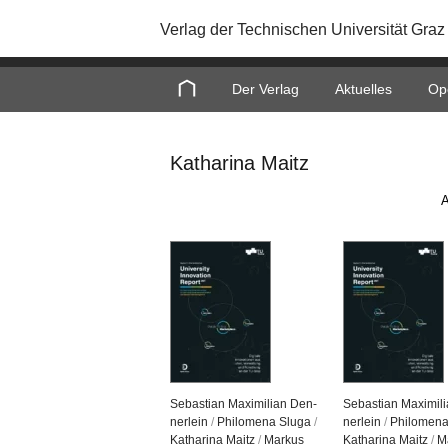
Verlag der Technischen Universität Graz
Home
Der Verlag
Aktuelles
Op
Katharina Maitz
A
Se­bas­ti­an Ma­xi­mi­li­an Den­
Se­bas­ti­an Ma­xi­mi­
ner­lein
/
Phi­lo­me­na Sluga
/
ner­lein
/
Phi­lo­me­n
Ka­tha­ri­na Maitz
/
Mar­kus
Ka­tha­ri­na Maitz
/
M