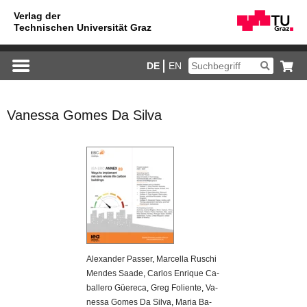
DE
EN
Vanessa Gomes Da Silva
Alex­an­der Pas­ser
,
Mar­cel­la Ru­schi
Men­des Saade
,
Car­los En­ri­que Ca­
bal­le­ro Güe­re­ca
,
Greg Fo­li­en­te
,
Va­
nes­sa Gomes Da Silva
,
Maria Ba­