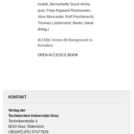
loukt­si
,
Ber­nar­det­te Soust Ver­da­
guer
,
Freja Ny­gaard Ras­mus­sen
,
Alice Mon­cas­ter
,
Rolf Frisch­knecht
,
Tho­mas Lütz­ken­dorf
,
Mar­tin Jakob
(Hrsg.)
IEA EBC Annex 89 Back­ground in­
for­ma­ti­on
OPEN AC­CESS E-BOOK
KONTAKT
Verlag der
Technischen Universität Graz
Technikerstraße 4
8010 Graz, Österreich
UID(VAT) ATU 57477929