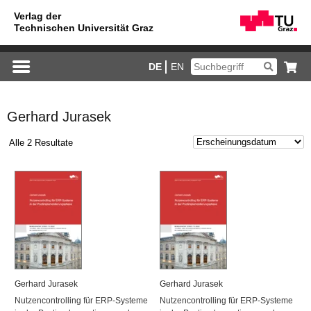
DE
EN
Gerhard Jurasek
Alle 2 Resultate
Ger­hard Ju­ra­sek
Ger­hard Ju­ra­sek
Nut­zen­con­trol­ling für ERP-Sys­te­me
Nut­zen­con­trol­ling für ERP-Sys­te­me