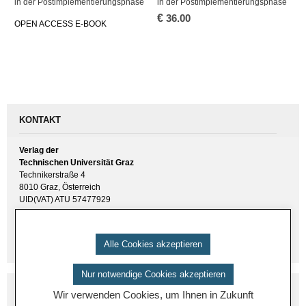
in der Po­st­im­ple­men­tie­rungs­pha­se
in der Po­st­im­ple­men­tie­rungs­pha­se
€
36.00
OPEN AC­CESS E-BOOK
KONTAKT
Verlag der
Technischen Universität Graz
Technikerstraße 4
8010 Graz, Österreich
UID(VAT) ATU 57477929
E-Mail:
verlag [ at ] tugraz.at
Tel.: +43 316 873 6157
Alle Cookies akzeptieren
Nur notwendige Cookies akzeptieren
Wir verwenden Cookies, um Ihnen in Zukunft