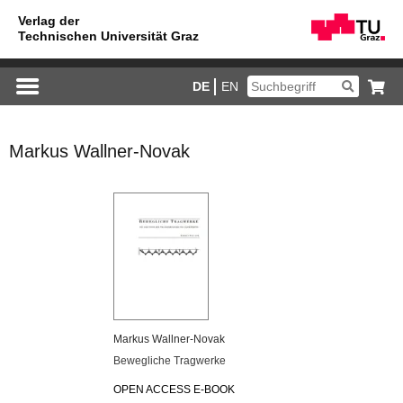
DE
EN
Markus Wallner-Novak
Mar­kus Wall­ner-No­vak
Be­weg­li­che Trag­wer­ke
OPEN AC­CESS E-BOOK