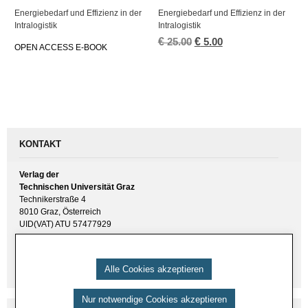
En­er­gie­be­darf und Ef­fi­zi­enz in der
En­er­gie­be­darf und Ef­fi­zi­enz in der
In­tra­lo­gis­tik
In­tra­lo­gis­tik
€
Ur­
€
Ak­
25.00
5.00
OPEN AC­CESS E-BOOK
sprüng­
tu­
li­
el­
cher
ler
Preis
Preis
war:
ist:
€ 25.00
€ 5.00.
KONTAKT
Verlag der
Technischen Universität Graz
Technikerstraße 4
8010 Graz, Österreich
UID(VAT) ATU 57477929
E-Mail:
verlag [ at ] tugraz.at
Tel.: +43 316 873 6157
Alle Cookies akzeptieren
Nur notwendige Cookies akzeptieren