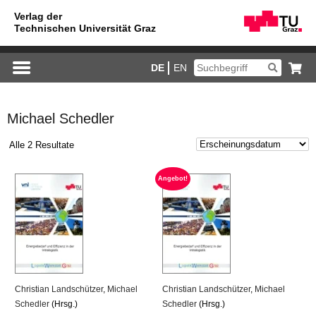
DE
EN
Michael Schedler
Alle 2 Resultate
An­ge­bot!
Chris­ti­an Land­schüt­zer
,
Mi­cha­el
Chris­ti­an Land­schüt­zer
,
Mi­cha­el
Sched­ler
(Hrsg.)
Sched­ler
(Hrsg.)