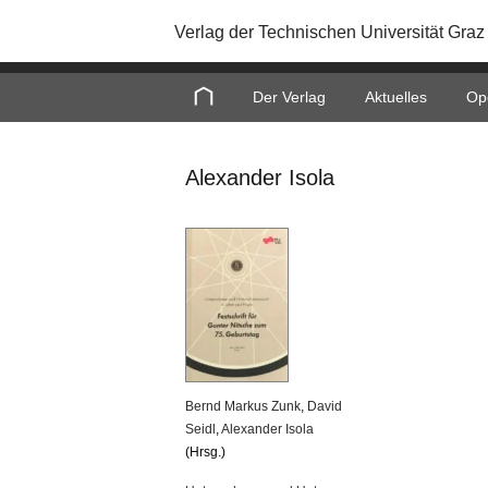
Verlag der Technischen Universität Graz
Home
Der Verlag
Aktuelles
Op
Alexander Isola
Bernd Mar­kus Zunk
,
David
Seidl
,
Alex­an­der Isola
(Hrsg.)