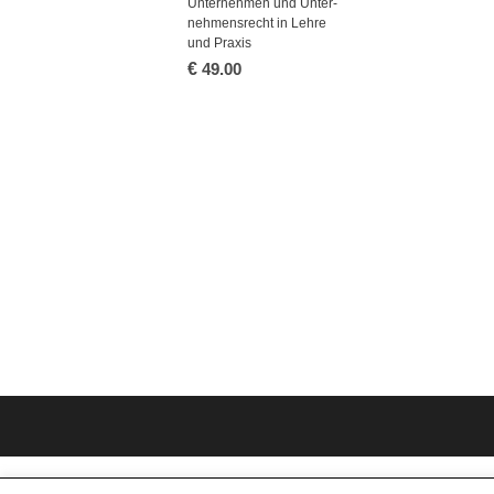
Un­ter­neh­men und Un­ter­
neh­mens­recht in Lehre
und Pra­xis
€
49.00