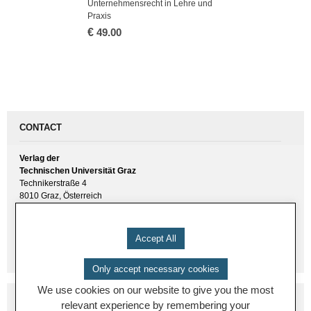
Unternehmensrecht in Lehre und
Praxis
€
49.00
CONTACT
Verlag der
Technischen Universität Graz
Technikerstraße 4
8010 Graz, Österreich
UID(VAT) ATU 57477929
E-Mail:
verlag [ at ] tugraz.at
Accept All
Tel.: +43 316 873 6157
Only accept necessary cookies
We use cookies on our website to give you the most
relevant experience by remembering your