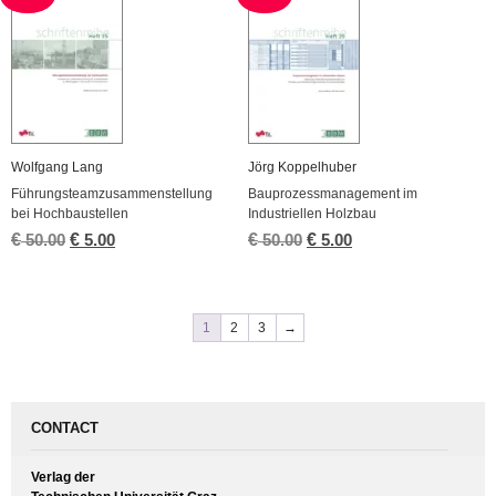
Wolfgang Lang
Jörg Koppelhuber
Führungsteamzusammenstellung
Bauprozessmanagement im
bei Hochbaustellen
Industriellen Holzbau
€
Original
€
Current
€
Original
€
Current
50.00
5.00
50.00
5.00
price
price
price
price
was:
is:
was:
is:
€ 50.00.
€ 5.00.
€ 50.00.
€ 5.00.
1
2
3
→
CONTACT
Verlag der