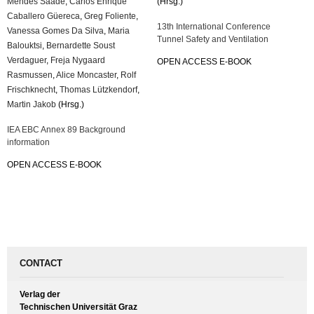
Mendes Saade
,
Carlos Enrique
(Hrsg.)
Caballero Güereca
,
Greg Foliente
,
13th International Conference
Vanessa Gomes Da Silva
,
Maria
Tunnel Safety and Ventilation
Balouktsi
,
Bernardette Soust
Verdaguer
,
Freja Nygaard
OPEN ACCESS E-BOOK
Rasmussen
,
Alice Moncaster
,
Rolf
Frischknecht
,
Thomas Lützkendorf
,
Martin Jakob
(Hrsg.)
IEA EBC Annex 89 Background
information
OPEN ACCESS E-BOOK
CONTACT
Verlag der
Technischen Universität Graz