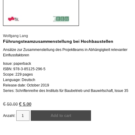
Wolfgang Lang
Führungsteamzusammenstellung bei Hochbaustellen
Ansätze zur Zusammenstellung des Projektteams in Abhängigkeit relevanter
Einflussfaktoren
Issue: paperback
ISBN: 978-3-85125-296-5
Scope: 229 pages
Language: Deutsch
Release date: October 2019
Series: Schriftenreihe des Instituts für Baubetrieb und Bauwirtschaft, Issue 35
€
Original
€
Current
50.00
5.00
price
price
was:
is:
Add to cart
€ 50.00.
€ 5.00.
Führungsteamzusammenstellung
bei
Hochbaustellen