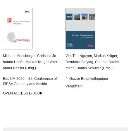
Mi­cha­el Mons­ber­ger
,
Chris­ti­na Jo­
Viet Tue Nguy­en
,
Mar­kus Krü­ger
,
han­na Hopfe
,
Mar­kus Krü­ger
,
Alex­
Bern­hard Frey­tag
,
Clau­dia Bal­der­
an­der Pas­ser
(Hrsg.)
mann
,
Da­ni­lo Schul­ter
(Hrsg.)
Bau­SIM 2020 – 8th Con­fe­rence of
4. Gra­zer Be­ton­kol­lo­qui­um
IBPSA Ger­ma­ny and Aus­tria
Ver­grif­fen!
OPEN AC­CESS E-BOOK