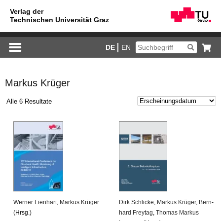
DE
EN
Markus Krüger
Alle 6 Resultate
Wer­ner Li­en­hart
,
Mar­kus Krü­ger
Dirk Schli­cke
,
Mar­kus Krü­ger
,
Bern­
(Hrsg.)
hard Frey­tag
,
Tho­mas Mar­kus