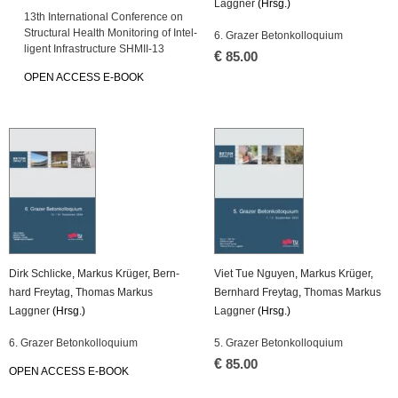
Lagg­ner
(Hrsg.)
13th In­ter­na­tio­nal Con­fe­rence on
Struc­tu­ral Health Mo­ni­to­ring of In­tel­
6. Gra­zer Be­ton­kol­lo­qui­um
li­gent In­fra­struc­tu­re SH­MII-13
€
85.00
OPEN AC­CESS E-BOOK
Dirk Schli­cke
,
Mar­kus Krü­ger
,
Bern­
Viet Tue Nguy­en
,
Mar­kus Krü­ger
,
hard Frey­tag
,
Tho­mas Mar­kus
Bern­hard Frey­tag
,
Tho­mas Mar­kus
Lagg­ner
(Hrsg.)
Lagg­ner
(Hrsg.)
6. Gra­zer Be­ton­kol­lo­qui­um
5. Gra­zer Be­ton­kol­lo­qui­um
€
85.00
OPEN AC­CESS E-BOOK