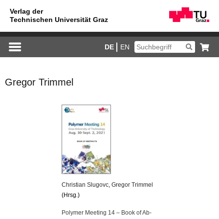
DE
EN
Gregor Trimmel
Chris­ti­an Slugo­vc
,
Gre­gor Trim­mel
(Hrsg.)
Po­ly­mer Mee­ting 14 – Book of Ab­