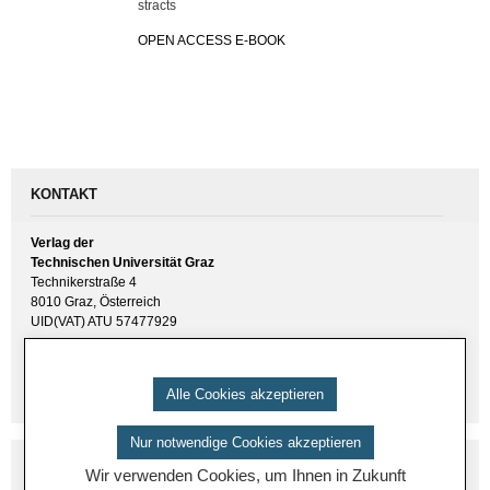
stracts
OPEN AC­CESS E-BOOK
KONTAKT
Verlag der
Technischen Universität Graz
Technikerstraße 4
8010 Graz, Österreich
UID(VAT) ATU 57477929
E-Mail:
verlag [ at ] tugraz.at
Tel.: +43 316 873 6157
Alle Cookies akzeptieren
Nur notwendige Cookies akzeptieren
Wir verwenden Cookies, um Ihnen in Zukunft