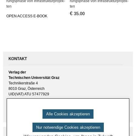
rungs­pha­se von In­fra­struk­tur­pro­jek­
rungs­pha­se von In­fra­struk­tur­pro­jek­
ten
ten
€
35.00
OPEN AC­CESS E-BOOK
KONTAKT
Verlag der
Technischen Universität Graz
Technikerstraße 4
8010 Graz, Österreich
UID(VAT) ATU 57477929
E-Mail:
verlag [ at ] tugraz.at
Tel.: +43 316 873 6157
Alle Cookies akzeptieren
Nur notwendige Cookies akzeptieren