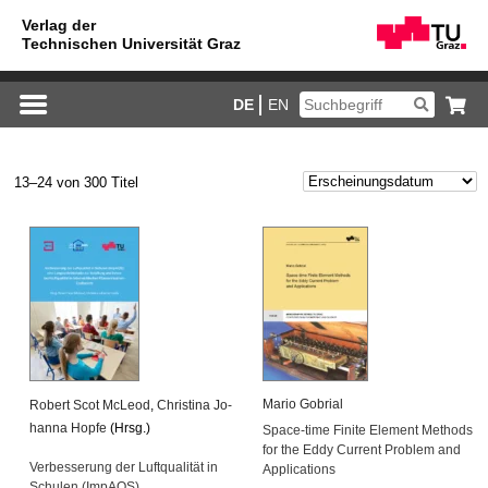
DE
EN
13–24 von 300 Titel
Mario Go­bri­al
Ro­bert Scot McLeod
,
Chris­ti­na Jo­
han­na Hopfe
(Hrsg.)
Space-time Fi­ni­te Ele­ment Me­thods
for the Eddy Cur­rent Pro­blem and
Ver­bes­se­rung der Luft­qua­li­tät in
Ap­p­li­ca­ti­ons
Schu­len (Im­pAQS)