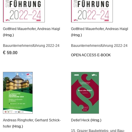
Gott­fried Mau­er­ho­fer
,
An­dre­as Haigl
Gott­fried Mau­er­ho­fer
,
An­dre­as Haigl
(Hrsg.)
(Hrsg.)
Bau­un­ter­neh­mens­füh­rung 2022-24
Bau­un­ter­neh­mens­füh­rung 2022-24
€
59.00
OPEN AC­CESS E-BOOK
An­dre­as Ring­ho­fer
,
Ger­hard Schick­
Det­lef Heck
(Hrsg.)
ho­fer
(Hrsg.)
15. Gra­zer Bau­be­triebs- und Bau­