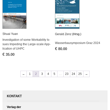
Shuai Yuan
Ge­rald Zenz
(Hrsg.)
In­ves­ti­ga­ti­on of some Worka­bi­li­ty Is­
Was­ser­bau­sym­po­si­um Graz 2024
su­es Im­pe­ding the Lar­ge-sca­le Ap­p­
€
li­ca­ti­on of UHPC
80.00
€
35.00
←
1
2
3
4
5
…
23
24
25
→
KONTAKT
Verlag der