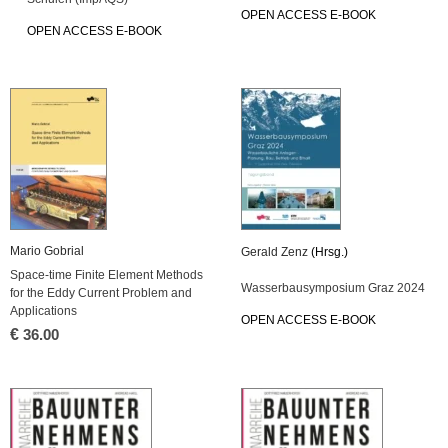
OPEN AC­CESS E-BOOK
OPEN AC­CESS E-BOOK
Mario Go­bri­al
Ge­rald Zenz
(Hrsg.)
Space-time Fi­ni­te Ele­ment Me­thods
Was­ser­bau­sym­po­si­um Graz 2024
for the Eddy Cur­rent Pro­blem and
Ap­p­li­ca­ti­ons
OPEN AC­CESS E-BOOK
€
36.00