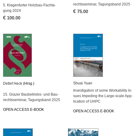
rechts­se­mi­nar, Ta­gungs­band 2025
5. Kla­gen­fur­ter Holz­bau-Fach­ta­
gung 2024
€
75.00
€
100.00
Shuai Yuan
Det­lef Heck
(Hrsg.)
In­ves­ti­ga­ti­on of some Worka­bi­li­ty Is­
15. Gra­zer Bau­be­triebs- und Bau­
su­es Im­pe­ding the Lar­ge-sca­le Ap­p­
rechts­se­mi­nar, Ta­gungs­band 2025
li­ca­ti­on of UHPC
OPEN AC­CESS E-BOOK
OPEN AC­CESS E-BOOK