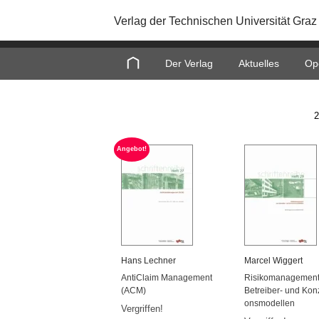
Verlag der Technischen Universität Graz
Home
Der Verlag
Aktuelles
Op
2
An­ge­bot!
Hans Lech­ner
Mar­cel Wig­gert
An­ti­Claim Ma­nage­ment
Ri­si­ko­ma­nage­men
(ACM)
Be­trei­ber- und Kon­
ons­mo­del­len
Ver­grif­fen!