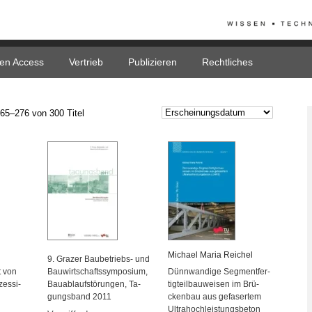
en Access
Vertrieb
Publizieren
Rechtliches
65–276 von 300 Titel
Mi­cha­el Maria Rei­chel
9. Gra­zer Bau­be­triebs- und
t von
Bau­wirt­schafts­sym­po­si­um,
Dünn­wan­di­ge Seg­ment­fer­
zes­si­
Bau­ab­lauf­stö­run­gen, Ta­
tig­teil­bau­wei­sen im Brü­
gungs­band 2011
cken­bau aus ge­fa­ser­tem
Ul­trahoch­leis­tungs­be­ton