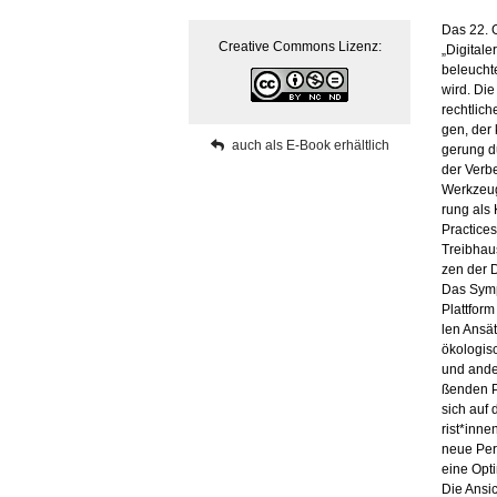
Das 22. Gr
Crea­ti­ve Com­mons Li­zenz:
„Di­gi­ta
be­leuch­t
wird. Die 
recht­li­c
gen, der k
auch als E-Book er­hält­lich
ge­rung du
der Ver­be
Werk­zeu­g
rung als K
Prac­tices
Treib­haus
zen der Di
Das Sym­po
Platt­form 
len An­sät
öko­lo­gi­
und an­de
ßen­den Po
sich auf 
rist*innen
neue Per­
eine Op­ti
Die An­si