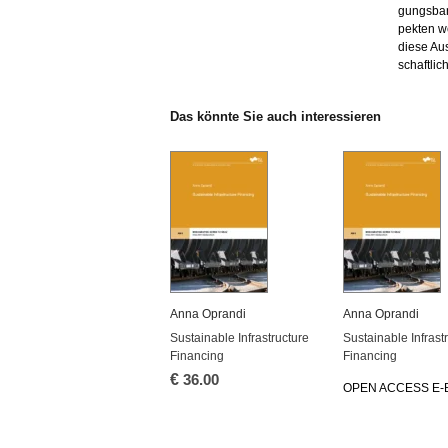
gungs­ban
pek­ten we
diese Aus­
schaft­li­
Das könn­te Sie auch in­ter­es­sie­ren
Anna Opran­di
Anna Opran­di
Sustainable In­fra­struc­tu­re
Sustainable In­fra­str
Fi­nan­cing
Fi­nan­cing
€
36.00
OPEN AC­CESS E