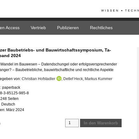
en Access
Vertrieb
Publizieren
Rechtliches
­zer Bau­be­triebs- und Bau­wirt­schafts­sym­po­si­um, Ta­
band 2024
ler Wan­del im Bau­we­sen – Da­tend­schun­gel oder er­folgs­ver­spre­chen­der
n­ger? – Bau­be­trieb­li­che, bau­wirt­schaft­li­che und recht­li­che As­pek­te
ge­ge­ben von:
Chris­ti­an Hof­stad­ler
,
Det­lef Heck
,
Mar­kus Kum­mer
: pa­per­back
78-3-85125-985-8
 248 Sei­ten
: Deutsch
­nen: März 2024
22.
In den Warenkorb
0
Grazer
Baubetriebs-
und