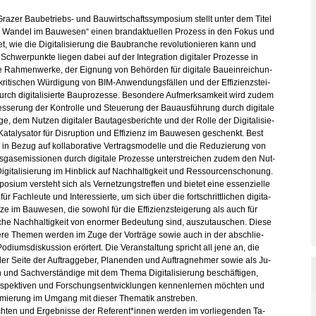
Bauwirtschaftssymposium,
a­zer Bau­be­triebs- und Bau­wirt­schafts­sym­po­si­um stellt unter dem Titel
Tagungsband
­ler Wan­del im Bau­we­sen“ einen brand­ak­tu­el­len Pro­zess in den Fokus und
2024
et, wie die Di­gi­ta­li­sie­rung die Bau­bran­che re­vo­lu­tio­nie­ren kann und
Menge
Schwer­punk­te lie­gen dabei auf der In­te­gra­ti­on di­gi­ta­ler Pro­zes­se in
he Rah­men­wer­ke, der Eig­nung von Be­hör­den für di­gi­ta­le Bau­ein­rei­chun­
ri­ti­schen Wür­di­gung von BIM-An­wen­dungs­fäl­len und der Ef­fi­zi­enz­stei­
rch di­gi­ta­li­sier­te Bau­pro­zes­se. Be­son­de­re Auf­merk­sam­keit wird zudem
s­se­rung der Kon­trol­le und Steue­rung der Bau­aus­füh­rung durch di­gi­ta­le
e, dem Nut­zen di­gi­ta­ler Bau­ta­ges­be­rich­te und der Rolle der Di­gi­ta­li­sie­
a­ta­ly­sa­tor für Dis­rup­ti­on und Ef­fi­zi­enz im Bau­we­sen ge­schenkt. Best
 in Bezug auf kol­la­bo­ra­ti­ve Ver­trags­mo­del­le und die Re­du­zie­rung von
­gas­emis­sio­nen durch di­gi­ta­le Pro­zes­se un­ter­strei­chen zudem den Nut­
­gi­ta­li­sie­rung im Hin­blick auf Nach­hal­tig­keit und Res­sour­cen­scho­nung.
­si­um ver­steht sich als Ver­net­zungs­tref­fen und bie­tet eine es­sen­zi­el­le
für Fach­leu­te und In­ter­es­sier­te, um sich über die fort­schritt­li­chen di­gi­ta­
­ze im Bau­we­sen, die so­wohl für die Ef­fi­zi­enz­stei­ge­rung als auch für
sche Nach­hal­tig­keit von enor­mer Be­deu­tung sind, aus­zu­tau­schen. Diese
­re The­men wer­den im Zuge der Vor­trä­ge sowie auch in der ab­schlie­
­di­ums­dis­kus­si­on er­ör­tert. Die Ver­an­stal­tung spricht all jene an, die
der Seite der Auf­trag­ge­ber, Pla­nen­den und Auf­trag­neh­mer sowie als Ju­
 und Sach­ver­stän­di­ge mit dem Thema Di­gi­ta­li­sie­rung be­schäf­ti­gen,
spek­ti­ven und For­schungs­ent­wick­lun­gen ken­nen­ler­nen möch­ten und
­mie­rung im Um­gang mit die­ser The­ma­tik an­stre­ben.
ch­ten und Er­geb­nis­se der Re­fe­rent*innen wer­den im vor­lie­gen­den Ta­