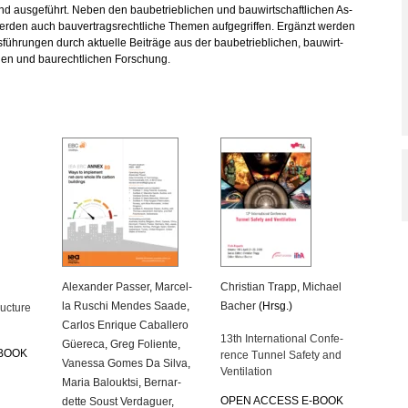
d aus­ge­führt. Neben den bau­be­trieb­li­chen und bau­wirt­schaft­li­chen As­
r­den auch bau­ver­trags­recht­li­che The­men auf­ge­grif­fen. Er­gänzt wer­den
füh­run­gen durch ak­tu­el­le Bei­trä­ge aus der bau­be­trieb­li­chen, bau­wirt­
chen und bau­recht­li­chen For­schung.
Alex­an­der Pas­ser
,
Mar­cel­
Chris­ti­an Trapp
,
Mi­cha­el
la Ru­schi Men­des Saade
,
Ba­cher
(Hrsg.)
uc­tu­re
Car­los En­ri­que Ca­bal­le­ro
13th In­ter­na­tio­nal Con­fe­
Güe­re­ca
,
Greg Fo­li­en­te
,
-BOOK
rence Tun­nel Safe­ty and
Va­nes­sa Gomes Da Silva
,
Ven­ti­la­ti­on
Maria Ba­loukt­si
,
Ber­nar­
OPEN AC­CESS E-BOOK
det­te Soust Ver­da­guer
,