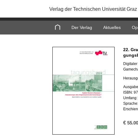
Verlag der Technischen Universität Graz
Home
Der Verlag
Aktuelles
Op
22. Gra
gungs­
Di­gi­ta­
Ga­me­ch­a
Her­aus­
Aus­ga­be
ISBN: 9
Um­fang:
Spra­che
Er­schie
€
55.0