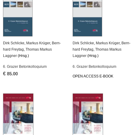
Dirk Schli­cke
,
Mar­kus Krü­ger
,
Bern­
Dirk Schli­cke
,
Mar­kus Krü­ger
,
Bern­
hard Frey­tag
,
Tho­mas Mar­kus
hard Frey­tag
,
Tho­mas Mar­kus
Lagg­ner
(Hrsg.)
Lagg­ner
(Hrsg.)
6. Gra­zer Be­ton­kol­lo­qui­um
6. Gra­zer Be­ton­kol­lo­qui­um
€
85.00
OPEN AC­CESS E-BOOK