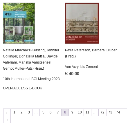
Na­ta­lie Mrach­acz-Kerst­ing
,
Jen­ni­fer
Petra Pe­ters­son
,
Bar­ba­ra Gru­ber
Col­lin­ger
,
Do­na­tel­la Mat­tia
,
Da­vi­de
(Hrsg.)
Va­le­ria­ni
,
Ma­ris­ka Vans­teen­sel
,
Von Acryl bis Ze­ment
Ger­not Mül­ler-Putz
(Hrsg.)
€
40.00
10th In­ter­na­tio­nal BCI Mee­ting 2023
OPEN AC­CESS E-BOOK
←
1
2
3
…
5
6
7
8
9
10
11
…
72
73
74
→