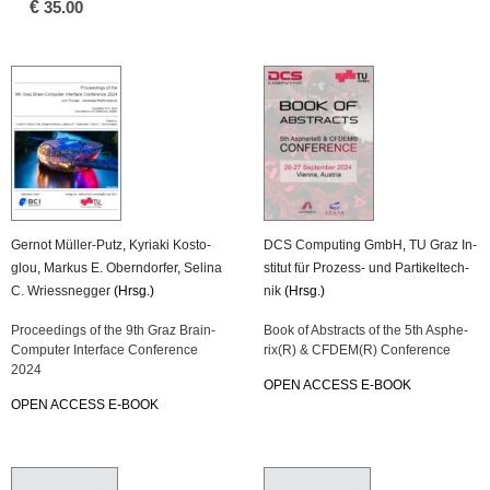
€
35.00
Ger­not Mül­ler-Putz
,
Ky­ria­ki Kos­to­
DCS Com­pu­ting GmbH
,
TU Graz In­
glou
,
Mar­kus E. Obern­dor­fer
,
Se­li­na
sti­tut für Pro­zess- und Par­ti­kel­tech­
C. Wriess­negger
(Hrsg.)
nik
(Hrsg.)
Pro­cee­dings of the 9th Graz Brain-
Book of Ab­stracts of the 5th As­phe­
Com­pu­ter In­ter­face Con­fe­rence
rix(R) & CFDEM(R) Con­fe­rence
2024
OPEN AC­CESS E-BOOK
OPEN AC­CESS E-BOOK