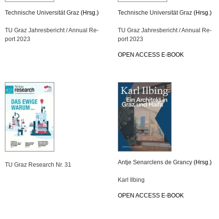
Tech­ni­sche Uni­ver­si­tät Graz
(Hrsg.)
Tech­ni­sche Uni­ver­si­tät Graz
(Hrsg.)
TU Graz Jah­res­be­richt / An­nu­al Re­
TU Graz Jah­res­be­richt / An­nu­al Re­
port 2023
port 2023
OPEN AC­CESS E-BOOK
Antje Sen­ar­clens de Gran­cy
(Hrsg.)
TU Graz Re­se­arch Nr. 31
Karl Il­bing
OPEN AC­CESS E-BOOK