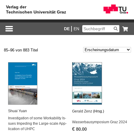
DE
EN
85–96 von 883 Titel
Shuai Yuan
Ge­rald Zenz
(Hrsg.)
In­ves­ti­ga­ti­on of some Worka­bi­li­ty Is­
Was­ser­bau­sym­po­si­um Graz 2024
su­es Im­pe­ding the Lar­ge-sca­le Ap­p­
€
li­ca­ti­on of UHPC
80.00