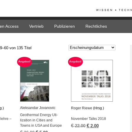
en Access
Vertrieb
Publizieren
Rechtliches
9–60 von 135 Titel
An­ge­bot!
An­ge­bot!
Aleksan­dar Jo­va­no­vic
g.)
Roger Riewe
(Hrsg.)
Geo­ther­mal En­er­gy Uti­
­leh­re –
No­vem­ber Talks 2018
liza­t­i­on in Ci­ties and
€
Ur­
€
Ak­
Towns in USA and Eu­ro­pe
22.00
2.00
sprüng­
tu­