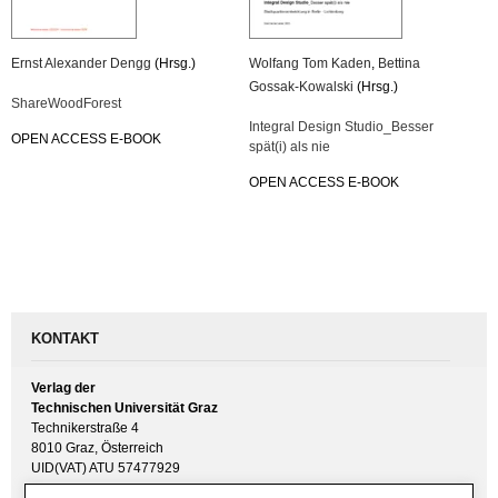
Ernst Alex­an­der Dengg
(Hrsg.)
Wolfang Tom Kaden
,
Bet­ti­na
Gossak-Ko­wal­ski
(Hrsg.)
Share­Wood­Fo­rest
In­te­gral De­sign Stu­di­o_­Bes­ser
OPEN AC­CESS E-BOOK
spät(i) als nie
OPEN AC­CESS E-BOOK
KONTAKT
Verlag der
Technischen Universität Graz
Technikerstraße 4
8010 Graz, Österreich
UID(VAT) ATU 57477929