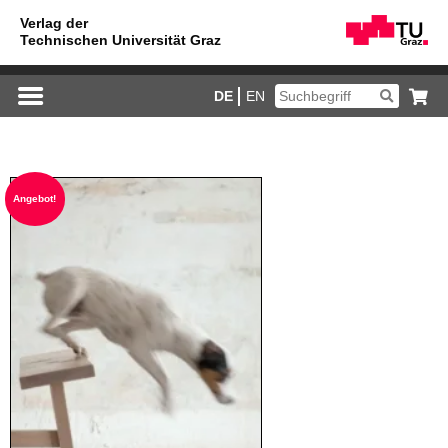
DE
EN
An­ge­bot!