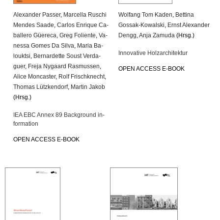
Alex­an­der Pas­ser
,
Mar­cel­la Ru­schi
Wolfang Tom Kaden
,
Bet­ti­na
Men­des Saade
,
Car­los En­ri­que Ca­
Gossak-Ko­wal­ski
,
Ernst Alex­an­der
bal­le­ro Güe­re­ca
,
Greg Fo­li­en­te
,
Va­
Dengg
,
Anja Za­mu­da
(Hrsg.)
nes­sa Gomes Da Silva
,
Maria Ba­
In­no­va­ti­ve Holz­ar­chi­tek­tur
loukt­si
,
Ber­nar­det­te Soust Ver­da­
guer
,
Freja Ny­gaard Ras­mus­sen
,
OPEN AC­CESS E-BOOK
Alice Mon­cas­ter
,
Rolf Frisch­knecht
,
Tho­mas Lütz­ken­dorf
,
Mar­tin Jakob
(Hrsg.)
IEA EBC Annex 89 Back­ground in­
for­ma­ti­on
OPEN AC­CESS E-BOOK