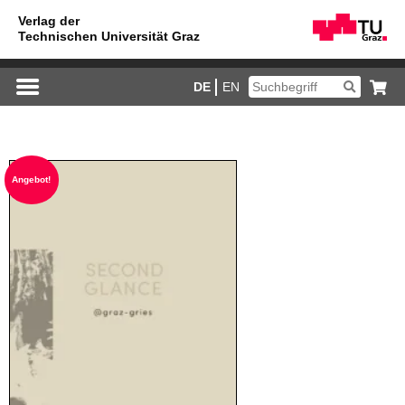
DE
EN
An­ge­bot!