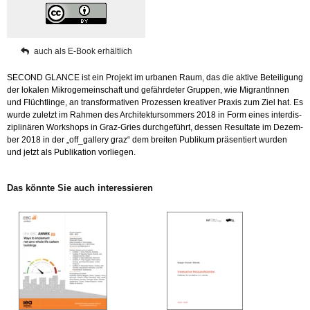
Menge
auch als E-Book er­hält­lich
SE­COND GLAN­CE ist ein Pro­jekt im ur­ba­nen Raum, das die ak­ti­ve Be­tei­li­gung
der lo­ka­len Mi­kro­ge­mein­schaft und ge­fähr­de­ter Grup­pen, wie Mi­gran­tIn­nen
und Flücht­lin­ge, an trans­for­ma­ti­ven Pro­zes­sen krea­ti­ver Pra­xis zum Ziel hat. Es
wurde zu­letzt im Rah­men des Ar­chi­tek­tur­som­mers 2018 in Form eines in­ter­dis­
zi­pli­nä­ren Work­shops in Graz-Gries durch­ge­führt, des­sen Re­sul­ta­te im De­zem­
ber 2018 in der „of­f_gal­le­ry graz“ dem brei­ten Pu­bli­kum prä­sen­tiert wur­den
und jetzt als Pu­bli­ka­ti­on vor­lie­gen.
Das könn­te Sie auch in­ter­es­sie­ren