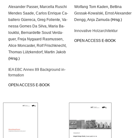
Alex­an­der Pas­ser
,
Mar­cel­la Ru­schi
Wolfang Tom Kaden
,
Bet­ti­na
Men­des Saade
,
Car­los En­ri­que Ca­
Gossak-Ko­wal­ski
,
Ernst Alex­an­der
bal­le­ro Güe­re­ca
,
Greg Fo­li­en­te
,
Va­
Dengg
,
Anja Za­mu­da
(Hrsg.)
nes­sa Gomes Da Silva
,
Maria Ba­
In­no­va­ti­ve Holz­ar­chi­tek­tur
loukt­si
,
Ber­nar­det­te Soust Ver­da­
guer
,
Freja Ny­gaard Ras­mus­sen
,
OPEN AC­CESS E-BOOK
Alice Mon­cas­ter
,
Rolf Frisch­knecht
,
Tho­mas Lütz­ken­dorf
,
Mar­tin Jakob
(Hrsg.)
IEA EBC Annex 89 Back­ground in­
for­ma­ti­on
OPEN AC­CESS E-BOOK