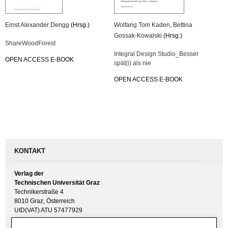
Ernst Alex­an­der Dengg
(Hrsg.)
Wolfang Tom Kaden
,
Bet­ti­na
Gossak-Ko­wal­ski
(Hrsg.)
Share­Wood­Fo­rest
In­te­gral De­sign Stu­di­o_­Bes­ser
OPEN AC­CESS E-BOOK
spät(i) als nie
OPEN AC­CESS E-BOOK
KONTAKT
Verlag der
Technischen Universität Graz
Technikerstraße 4
8010 Graz, Österreich
UID(VAT) ATU 57477929
E-Mail:
verlag [ at ] tugraz.at