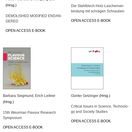
(Hrsg.)
Die Stahl­blech-Holz-La­schen­ver­
bin­dung mit schrä­gen Schrau­ben
DE­MO­LIS­HED MO­DI­FIED END­AN­
OPEN AC­CESS E-BOOK
GE­RED
OPEN AC­CESS E-BOOK
Bar­ba­ra Sieg­mund
,
Erich Leit­ner
Gün­ter Get­zin­ger
(Hrsg.)
(Hrsg.)
Cri­ti­cal Is­su­es in Sci­ence, Tech­no­lo­
gy and So­cie­ty Stu­dies
15th Weur­man Fla­vour Re­se­arch
Sym­po­si­um
OPEN AC­CESS E-BOOK
OPEN AC­CESS E-BOOK