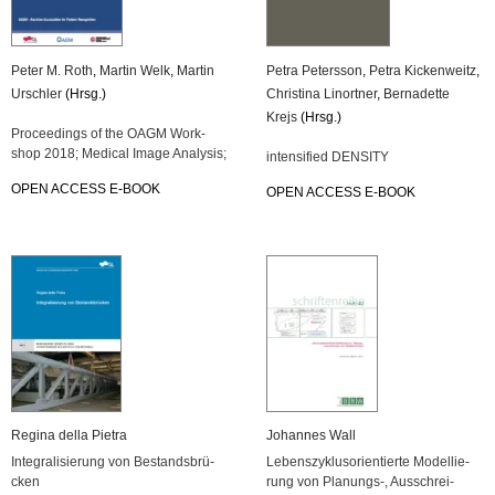
Peter M. Roth
,
Mar­tin Welk
,
Mar­tin
Petra Pe­ters­son
,
Petra Ki­cken­weitz
,
Ur­sch­ler
(Hrsg.)
Chris­ti­na Li­n­ort­ner
,
Ber­na­det­te
Krejs
(Hrsg.)
Pro­cee­dings of the OAGM Work­
shop 2018; Me­di­cal Image Ana­ly­sis;
in­ten­si­fied DEN­SI­TY
OPEN AC­CESS E-BOOK
OPEN AC­CESS E-BOOK
Re­gi­na della Pie­tra
Jo­han­nes Wall
In­te­gra­li­sie­rung von Be­stands­brü­
Le­bens­zy­klus­ori­en­tier­te Mo­del­lie­
cken
rung von Pla­nungs-, Aus­schrei­