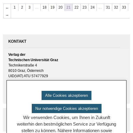
←
1
2
3
…
18
19
20
21
22
23
24
…
31
32
33
→
KONTAKT
Verlag der
Technischen Universität Graz
Technikerstraße 4
8010 Graz, Österreich
UID(VAT) ATU 57477929
E-Mail:
verlag [ at ] tugraz.at
Tel.: +43 316 873 6157
Alle Cookies akzeptieren
Nur notwendige Cookies akzeptieren
Wir verwenden Cookies, um Ihnen in Zukunft
weiterhin den bestmöglichen Service zur Verfügung
stellen zu können. Nähere Informationen sowie