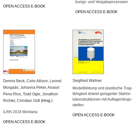
bungs- und Ver­ga­be­pro­zes­sen
OPEN AC­CESS E-BOOK
OPEN AC­CESS E-BOOK
Sieg­fried Wall­ner
Den­nis Beck
,
Colin All­ison
,
Leo­nel
Mor­gado
,
Jo­han­na Pir­ker
,
Ana­sol
Mo­dell­bil­dung und plas­ti­sche Trag­
fä­hig­keit dis­kret ge­la­ger­ter Stahl­si­
Pena Rios
,
Todd Ogle
,
Jo­na­thon
lo­kon­struk­tio­nen mit Auf­la­ger­längs­
Rich­ter
,
Chris­ti­an Gütl
(Hrsg.)
stei­fen
iLRN 2018 Mon­ta­na
OPEN AC­CESS E-BOOK
OPEN AC­CESS E-BOOK