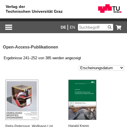
DE
EN
Open-Access-Publikationen
Ergebnisse 241–252 von 385 werden angezeigt
Ha­rald Krenn
Petra Pe­ters­son
,
Wolf­gang List