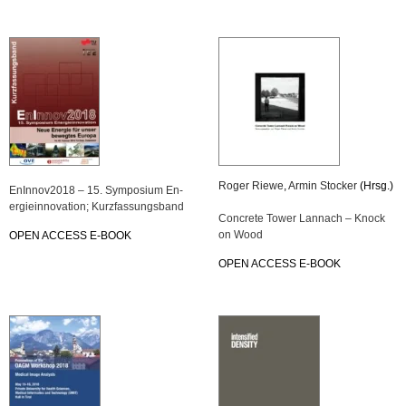
Roger Riewe
,
Armin Sto­cker
(Hrsg.)
En­In­no­v2018 – 15. Sym­po­si­um En­
er­gie­in­no­va­ti­on; Kurz­fas­sungs­band
Con­cre­te Tower Lan­nach – Knock
on Wood
OPEN AC­CESS E-BOOK
OPEN AC­CESS E-BOOK