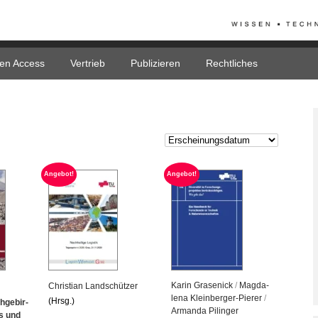
en Access
Vertrieb
Publizieren
Rechtliches
An­ge­bot!
An­ge­bot!
Karin Gra­se­nick
/
Mag­da­
Chris­ti­an Land­schüt­zer
le­na Klein­ber­ger-Pie­rer
/
(Hrsg.)
­ge­bir­
Ar­man­da Pi­lin­ger
s und