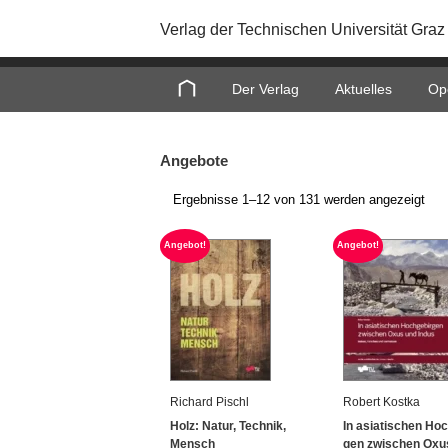
Verlag der Technischen Universität Graz
Home
Der Verlag
Aktuelles
Op
Angebote
Ergebnisse 1–12 von 131 werden angezeigt
An­ge­bot!
An­ge­bot!
Ri­chard Pischl
Ro­bert Kost­ka
Holz: Natur, Tech­nik,
In asia­ti­schen Hoch
Mensch
gen zwi­schen Oxu