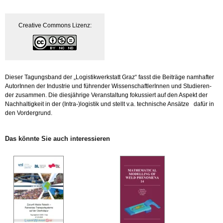
€ 29.00
€ 5.00.
Crea­ti­ve Com­mons Li­zenz:
Die­ser Ta­gungs­band der „Lo­gis­tik­werk­statt Graz“ fasst die Bei­trä­ge nam­haf­ter
Au­to­rIn­nen der In­dus­trie und füh­ren­der Wis­sen­schaft­le­rIn­nen und Stu­die­ren­
der zu­sam­men. Die dies­jäh­ri­ge Ver­an­stal­tung fo­kus­siert auf den As­pekt der
Nach­hal­tig­keit in der (In­tra-)lo­gis­tik und stellt v.a. tech­ni­sche An­sät­ze dafür in
den Vor­der­grund.
Das könn­te Sie auch in­ter­es­sie­ren