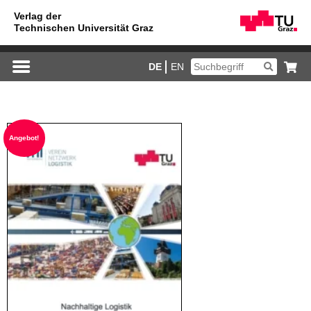
DE
EN
An­ge­bot!