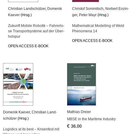
Chris­ti­an Land­schüt­zer
,
Do­me­nik
Chris­tof Som­mitsch
,
Nor­bert En­zin­
Kae­ver
(Hrsg.)
ger
,
Peter Mayr
(Hrsg.)
Zu­kunft Mo­bi­le Ro­bo­tik – Fah­rer­lo­
Ma­the­ma­ti­cal Mo­del­ling of Weld
se Trans­port­sys­te­me auf der Über­
Pheno­me­na 14
hol­spur
OPEN AC­CESS E-BOOK
OPEN AC­CESS E-BOOK
Ma­thi­as Drei­er
Do­me­nik Kae­ver
,
Chris­ti­an Land­
schüt­zer
(Hrsg.)
MBSE in the Ma­ri­ti­me In­dus­try
€
36.00
Lo­gis­tics at its best – Kri­sen­fest mit