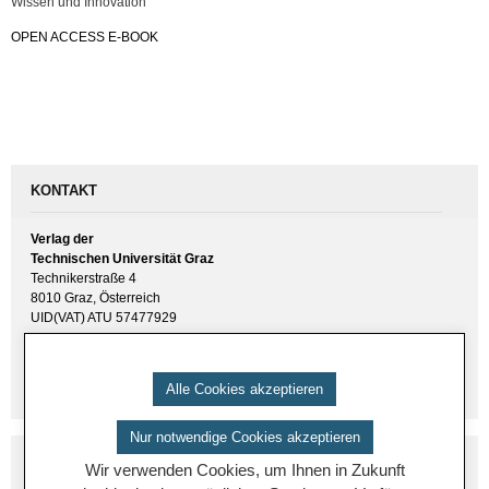
Wis­sen und In­no­va­ti­on
OPEN AC­CESS E-BOOK
KONTAKT
Verlag der
Technischen Universität Graz
Technikerstraße 4
8010 Graz, Österreich
UID(VAT) ATU 57477929
E-Mail:
verlag [ at ] tugraz.at
Tel.: +43 316 873 6157
Alle Cookies akzeptieren
Nur notwendige Cookies akzeptieren
Wir verwenden Cookies, um Ihnen in Zukunft