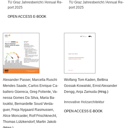
TU Graz Jah­res­be­richt / An­nu­al Re­
TU Graz Jah­res­be­richt / An­nu­al Re­
port 2025
port 2025
OPEN AC­CESS E-BOOK
Alex­an­der Pas­ser
,
Mar­cel­la Ru­schi
Wolfang Tom Kaden
,
Bet­ti­na
Men­des Saade
,
Car­los En­ri­que Ca­
Gossak-Ko­wal­ski
,
Ernst Alex­an­der
bal­le­ro Güe­re­ca
,
Greg Fo­li­en­te
,
Va­
Dengg
,
Anja Za­mu­da
(Hrsg.)
nes­sa Gomes Da Silva
,
Maria Ba­
In­no­va­ti­ve Holz­ar­chi­tek­tur
loukt­si
,
Ber­nar­det­te Soust Ver­da­
guer
,
Freja Ny­gaard Ras­mus­sen
,
OPEN AC­CESS E-BOOK
Alice Mon­cas­ter
,
Rolf Frisch­knecht
,
Tho­mas Lütz­ken­dorf
,
Mar­tin Jakob
(Hrsg.)