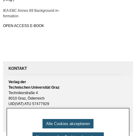
IEA EBC Annex 89 Back­ground in­
for­ma­ti­on
OPEN AC­CESS E-BOOK
KONTAKT
Verlag der
Technischen Universität Graz
Technikerstraße 4
8010 Graz, Österreich
UID(VAT) ATU 57477929
E-Mail:
verlag [ at ] tugraz.at
Tel.: +43 316 873 6157
Alle Cookies akzeptieren