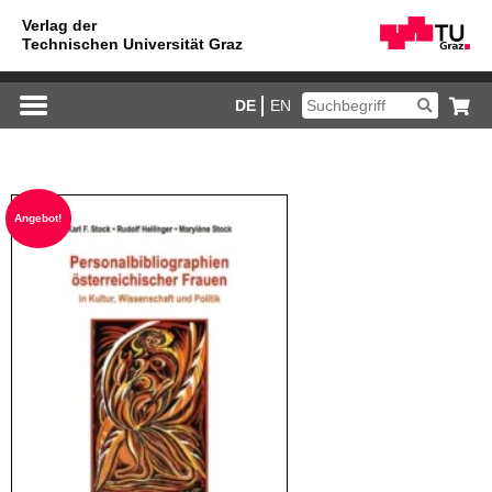
DE
EN
An­ge­bot!