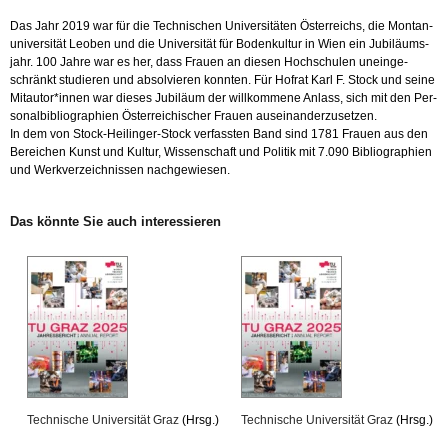
Wissenschaft
und
Das Jahr 2019 war für die Tech­ni­schen Uni­ver­si­tä­ten Ös­ter­reichs, die Mon­tan­
Politik
uni­ver­si­tät Leo­ben und die Uni­ver­si­tät für Bo­den­kul­tur in Wien ein Ju­bi­lä­ums­
Menge
jahr. 100 Jahre war es her, dass Frau­en an die­sen Hoch­schu­len un­ein­ge­
schränkt stu­die­ren und ab­sol­vie­ren konn­ten. Für Hof­rat Karl F. Stock und seine
Mit­au­tor*innen war die­ses Ju­bi­lä­um der will­kom­me­ne An­lass, sich mit den Per­
so­nal­bi­blio­gra­phi­en Ös­ter­rei­chi­scher Frau­en aus­ein­an­der­zu­set­zen.
In dem von Stock-Hei­lin­ger-Stock ver­fass­ten Band sind 1781 Frau­en aus den
Be­rei­chen Kunst und Kul­tur, Wis­sen­schaft und Po­li­tik mit 7.090 Bi­blio­gra­phi­en
und Werk­ver­zeich­nis­sen nach­ge­wie­sen.
Das könn­te Sie auch in­ter­es­sie­ren
Tech­ni­sche Uni­ver­si­tät Graz
(Hrsg.)
Tech­ni­sche Uni­ver­si­tät Graz
(Hrsg.)