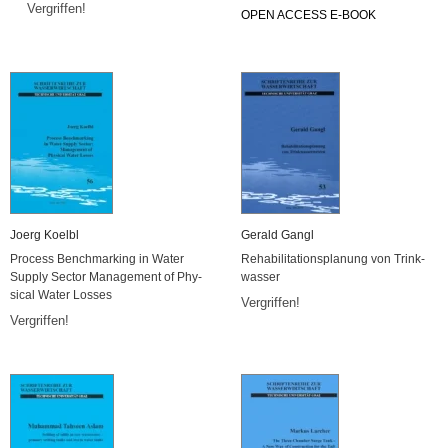
Ver­grif­fen!
OPEN AC­CESS E-BOOK
Joerg Ko­elbl
Ge­rald Gangl
Pro­cess Bench­mar­king in Water
Re­ha­bi­li­ta­ti­ons­pla­nung von Trink­
Sup­p­ly Sec­tor Ma­nage­ment of Phy­
was­ser
si­cal Water Los­ses
Ver­grif­fen!
Ver­grif­fen!