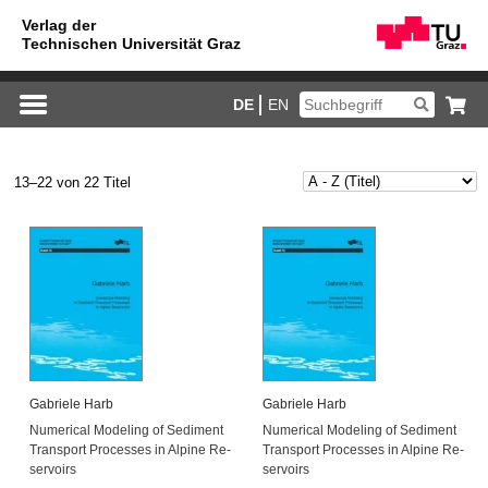
DE
EN
13–22 von 22 Titel
Ga­brie­le Harb
Ga­brie­le Harb
Nu­me­ri­cal Mo­de­ling of Se­di­ment
Nu­me­ri­cal Mo­de­ling of Se­di­ment
Trans­port Pro­ces­ses in Al­pi­ne Re­
Trans­port Pro­ces­ses in Al­pi­ne Re­
ser­voirs
ser­voirs