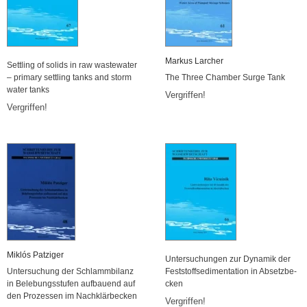
Mar­kus Lar­cher
Sett­ling of so­lids in raw was­te­wa­ter
– pri­ma­ry sett­ling tanks and storm
The Three Cham­ber Surge Tank
water tanks
Ver­grif­fen!
Ver­grif­fen!
Miklós Pat­zi­ger
Un­ter­su­chun­gen zur Dy­na­mik der
Un­ter­su­chung der Schlamm­bi­lanz
Fest­stoffse­di­men­ta­ti­on in Ab­setz­be­
in Be­le­bungs­stu­fen auf­bau­end auf
cken
den Pro­zes­sen im Nach­klär­be­cken
Ver­grif­fen!