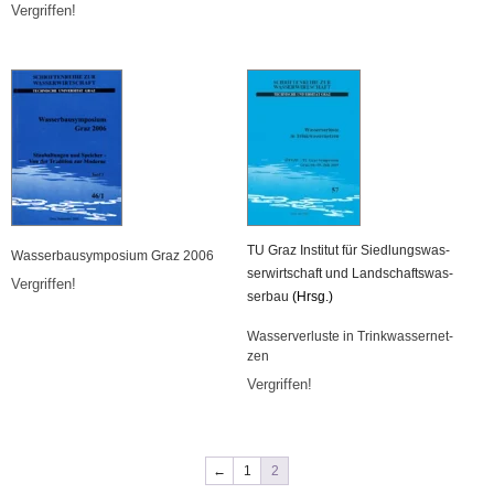
Ver­grif­fen!
TU Graz In­sti­tut für Sied­lungs­was­
Was­ser­bau­sym­po­si­um Graz 2006
ser­wirt­schaft und Land­schafts­was­
Ver­grif­fen!
ser­bau
(Hrsg.)
Was­ser­ver­lus­te in Trink­was­ser­net­
zen
Ver­grif­fen!
←
1
2