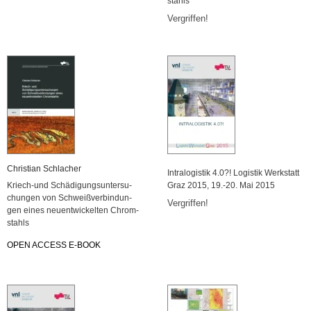
stahls
Ver­grif­fen!
Chris­ti­an Schla­cher
In­tra­lo­gis­tik 4.0?! Lo­gis­tik Werk­statt
Kriech-und Schä­di­gungs­un­ter­su­
Graz 2015, 19.-20. Mai 2015
chun­gen von Schweiß­ver­bin­dun­
Ver­grif­fen!
gen eines neu­ent­wi­ckel­ten Chrom­
stahls
OPEN AC­CESS E-BOOK