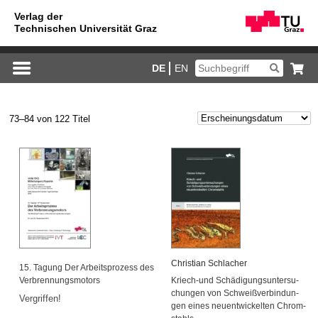
DE
EN
73–84 von 122 Titel
Chris­ti­an Schla­cher
15. Ta­gung Der Ar­beits­pro­zess des
Ver­bren­nungs­mo­tors
Kriech-und Schä­di­gungs­un­ter­su­
chun­gen von Schweiß­ver­bin­dun­
Ver­grif­fen!
gen eines neu­ent­wi­ckel­ten Chrom­