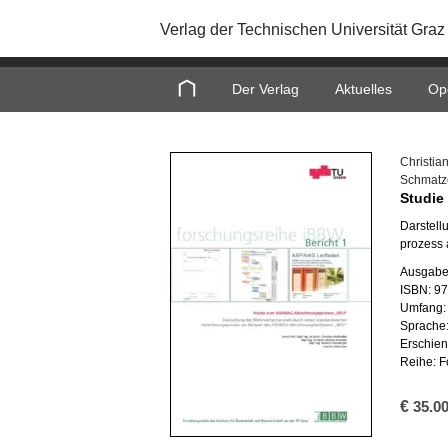
Verlag der Technischen Universität Graz
Home
Der Verlag
Aktuelles
Op
Chris­ti­a
Schmat­z
Stu­die
Dar­stel­
pro­zess 
Aus­ga­be
ISBN: 9
Um­fang: 
Spra­che
Er­schie­
Reihe: F
€
35.0