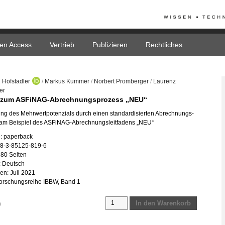
en Access
Vertrieb
Publizieren
Rechtliches
n Hof­stad­ler
/
Mar­kus Kum­mer
/
Nor­bert Prom­ber­ger
/
Lau­renz
er
 zum AS­Fi­NAG-Ab­rech­nungs­pro­zess „NEU“
lung des Mehr­wert­po­ten­zi­als durch einen stan­dar­di­sier­ten Ab­rech­nungs­
am Bei­spiel des AS­Fi­NAG-Ab­rech­nungs­leit­fa­dens „NEU“
: pa­per­back
78-3-85125-819-6
80 Sei­ten
: Deutsch
nen: Juli 2021
or­schungs­rei­he IBBW, Band 1
Studie
In den Warenkorb
0
zum
ASFiNAG-