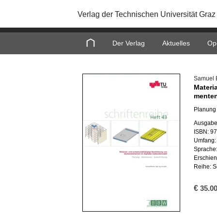
Verlag der Technischen Universität Graz
Home
Der Verlag
Aktuelles
Op
Sa­mu­el 
Ma­te­r
men­ten
Pla­nung 
Aus­ga­be
ISBN: 9
Um­fang:
Spra­che
Er­schie­
Reihe: Sc
€
35.0