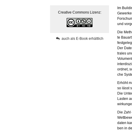
Im Buil­di
Crea­ti­ve Com­mons Li­zenz:
Ge­wer­ken
For­schung
und vor­ge
Die Me­tho
te Bau­art
auch als E-Book er­hält­lich
fest­ge­le
Der Da­te
tra­les un
Vo­lu­men­
in­ter­dis
ord­net, s
che Sys­te
Er­höht m
so lässt s
Die Un­ter
Las­ten a
wir­kun­ge
Die Zahl d
Wett­be­we
da­ten ka
ben in den