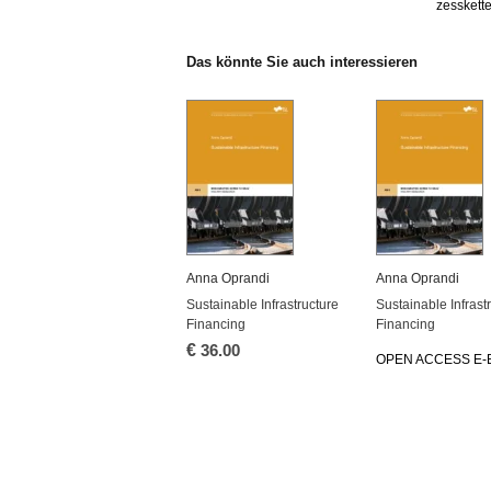
zess­ket­t
Das könn­te Sie auch in­ter­es­sie­ren
Anna Opran­di
Anna Opran­di
Sustainable In­fra­struc­tu­re
Sustainable In­fra­str
Fi­nan­cing
Fi­nan­cing
€
36.00
OPEN AC­CESS E