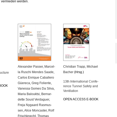
e ver­mie­den wer­den.
Alex­an­der Pas­ser
,
Mar­cel­
Chris­ti­an Trapp
,
Mi­cha­el
la Ru­schi Men­des Saade
,
Ba­cher
(Hrsg.)
uc­tu­re
Car­los En­ri­que Ca­bal­le­ro
13th In­ter­na­tio­nal Con­fe­
Güe­re­ca
,
Greg Fo­li­en­te
,
-BOOK
rence Tun­nel Safe­ty and
Va­nes­sa Gomes Da Silva
,
Ven­ti­la­ti­on
Maria Ba­loukt­si
,
Ber­nar­
OPEN AC­CESS E-BOOK
det­te Soust Ver­da­guer
,
Freja Ny­gaard Ras­mus­
sen
,
Alice Mon­cas­ter
,
Rolf
Frisch­knecht
,
Tho­mas