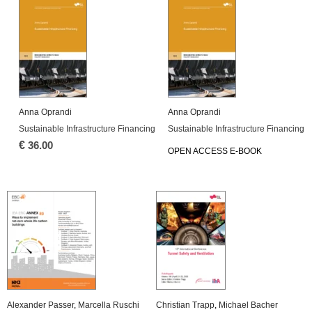
Anna Opran­di
Anna Opran­di
Sustainable In­fra­struc­tu­re Fi­nan­cing
Sustainable In­fra­struc­tu­re Fi­nan­cing
€
36.00
OPEN AC­CESS E-BOOK
Alex­an­der Pas­ser
,
Mar­cel­la Ru­schi
Chris­ti­an Trapp
,
Mi­cha­el Ba­cher