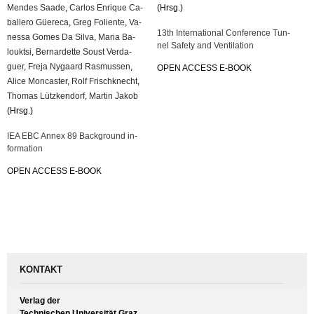
Men­des Saade
,
Car­los En­ri­que Ca­
(Hrsg.)
bal­le­ro Güe­re­ca
,
Greg Fo­li­en­te
,
Va­
13th In­ter­na­tio­nal Con­fe­rence Tun­
nes­sa Gomes Da Silva
,
Maria Ba­
nel Safe­ty and Ven­ti­la­ti­on
loukt­si
,
Ber­nar­det­te Soust Ver­da­
guer
,
Freja Ny­gaard Ras­mus­sen
,
OPEN AC­CESS E-BOOK
Alice Mon­cas­ter
,
Rolf Frisch­knecht
,
Tho­mas Lütz­ken­dorf
,
Mar­tin Jakob
(Hrsg.)
IEA EBC Annex 89 Back­ground in­
for­ma­ti­on
OPEN AC­CESS E-BOOK
KONTAKT
Verlag der
Technischen Universität Graz