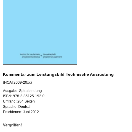
Kom­men­tar zum Leis­tungs­bild Tech­ni­sche Aus­rüs­tung
(HOAI 2009-20xx)
Aus­ga­be: Spi­ral­bin­dung
ISBN: 978-3-85125-192-0
Um­fang: 284 Sei­ten
Spra­che: Deutsch
Er­schie­nen: Juni 2012
Ver­grif­fen!