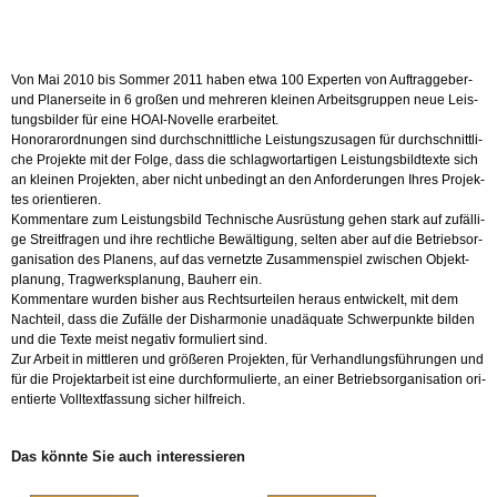
Von Mai 2010 bis Som­mer 2011 haben etwa 100 Ex­per­ten von Auf­trag­ge­ber-
und Pla­ner­sei­te in 6 gro­ßen und meh­re­ren klei­nen Ar­beits­grup­pen neue Leis­
tungs­bil­der für eine HOAI-No­vel­le er­ar­bei­tet.
Ho­no­rar­ord­nun­gen sind durch­schnitt­li­che Leis­tungs­zu­sa­gen für durch­schnitt­li­
che Pro­jek­te mit der Folge, dass die schlag­wort­ar­ti­gen Leis­tungs­bild­tex­te sich
an klei­nen Pro­jek­ten, aber nicht un­be­dingt an den An­for­de­run­gen Ihres Pro­jek­
tes ori­en­tie­ren.
Kom­men­ta­re zum Leis­tungs­bild Tech­ni­sche Aus­rüs­tung gehen stark auf zu­fäl­li­
ge Streit­fra­gen und ihre recht­li­che Be­wäl­ti­gung, sel­ten aber auf die Be­triebs­or­
ga­ni­sa­ti­on des Pla­nens, auf das ver­netz­te Zu­sam­men­spiel zwi­schen Ob­jekt­
pla­nung, Trag­werks­pla­nung, Bau­herr ein.
Kom­men­ta­re wur­den bis­her aus Rechts­ur­tei­len her­aus ent­wi­ckelt, mit dem
Nach­teil, dass die Zu­fäl­le der Dis­har­mo­nie un­ad­äqua­te Schwer­punk­te bil­den
und die Texte meist ne­ga­tiv for­mu­liert sind.
Zur Ar­beit in mitt­le­ren und grö­ße­ren Pro­jek­ten, für Ver­hand­lungs­füh­run­gen und
für die Pro­jekt­ar­beit ist eine durch­for­mu­lier­te, an einer Be­triebs­or­ga­ni­sa­ti­on ori­
en­tier­te Voll­text­fas­sung si­cher hilf­reich.
Das könn­te Sie auch in­ter­es­sie­ren