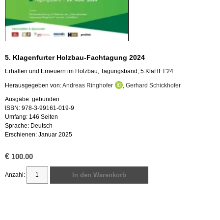
5. Kla­gen­fur­ter Holz­bau-Fach­ta­gung 2024
Er­hal­ten und Er­neu­ern im Holz­bau; Ta­gungs­band, 5.​KlaHFT'24
Her­aus­ge­ge­ben von:
An­dre­as Ring­ho­fer
,
Ger­hard Schick­ho­fer
Aus­ga­be: ge­bun­den
ISBN: 978-3-99161-019-9
Um­fang: 146 Sei­ten
Spra­che: Deutsch
Er­schie­nen: Ja­nu­ar 2025
€
100.00
In den Warenkorb
5.
Klagenfurter
Holzbau-
Fachtagung