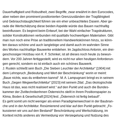
2024
Menge
Dau­er­haf­tig­keit und Ro­bust­heit, zwei Be­grif­fe, zwar er­wähnt in den Eu­ro­codes,
aber neben den pro­mi­nent po­si­tio­nier­ten Grenz­zu­stän­den der Trag­fä­hig­keit
und Ge­brauchs­taug­lich­keit füh­ren sie ein eher un­be­ach­te­tes Da­sein. Aber ge­
ra­de die Wert­schät­zung diese bei­den As­pek­te würde das Bauen nach­hal­tig
be­ein­flus­sen. Es be­ginnt beim Ent­wurf, bei der Wahl ein­fa­cher Trag­struk­tu­ren,
so­li­der Kon­struk­tio­nen ver­bun­den mit qua­li­ta­tiv hoch­wer­ti­gen Ma­te­ria­li­en. Gibt
man nun noch eine Prise an tra­di­tio­nel­lem Hand­werks­kön­nen hinzu, so könn­
ten dar­aus schö­ne und auch lang­le­bi­ge und damit auch im wahrs­ten Sinne
des Wor­tes nach­hal­ti­ge Bau­wer­ke ent­ste­hen. Im Jagd­schloss An­to­nin, ein drei­
ge­schos­si­ger Holz­bau von K. F. Schin­kel, ist all die­ses noch heute zu be­wun­
dern. Vor 200 Jah­ren fer­tig­ge­stellt, wird es nicht nur allen heu­ti­gen An­for­de­run­
gen ge­recht, son­dern es ist ein­fach auch ein schö­nes Bau­werk.
J. Rus­kin schließt sein Buch „Die Sie­ben Leuch­ter der Ar­chi­tek­tur“ [1904] mit
dem Lehr­spruch „Be­deu­tung und Wert der Be­schrän­kung“ worin er meint:
„Baue nichts, was du ent­beh­ren kannst“. M. A. Lam­pug­na­ni bringt es in sei­nem
Buch „Gegen Weg­werf­ar­chi­tek­tur“ [2023] mit sei­nem Zitat: „Das öko­lo­gischs­te
Haus ist das, was nicht rea­li­siert wird.“ auf den Punkt und auch die Bun­des­
kam­mer der Zi­vil­tech­ni­ke­rIn­nen Ös­ter­reichs stellt in ihrem Po­si­ti­ons­pa­pier zu
Klima, Boden & Ge­sell­schaft [2024] fest: „Ös­ter­reich ist fer­tig be­baut!“.
Es geht somit um nicht we­ni­ger als einen Pa­ra­dig­men­wech­sel in der Bau­bran­
che und in der Ar­chi­tek­tur. Re­sü­mie­rend und klar auf den Punkt ge­bracht: „Fo­
kus­sie­ren wir uns auf den Be­stand!“ Be­schrän­kung und Wert­schät­zung, im
Kon­text nichts an­de­res als Ver­mei­dung von Ver­sie­ge­lung und Nut­zung des