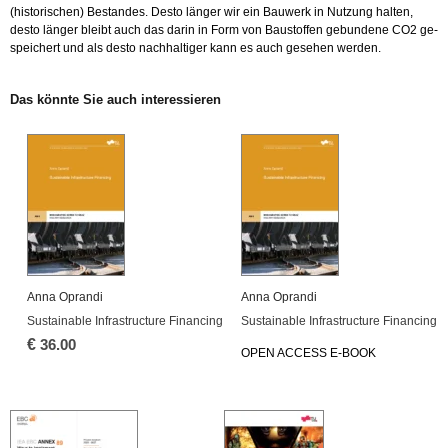
(his­to­ri­schen) Be­stan­des. Desto län­ger wir ein Bau­werk in Nut­zung hal­ten,
desto län­ger bleibt auch das darin in Form von Bau­stof­fen ge­bun­de­ne CO2 ge­
spei­chert und als desto nach­hal­ti­ger kann es auch ge­se­hen wer­den.
Das könn­te Sie auch in­ter­es­sie­ren
Anna Opran­di
Anna Opran­di
Sustainable In­fra­struc­tu­re Fi­nan­cing
Sustainable In­fra­struc­tu­re Fi­nan­cing
€
36.00
OPEN AC­CESS E-BOOK