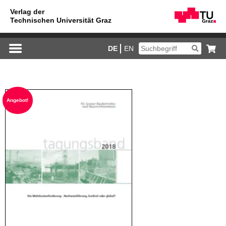
DE
EN
An­ge­bot!