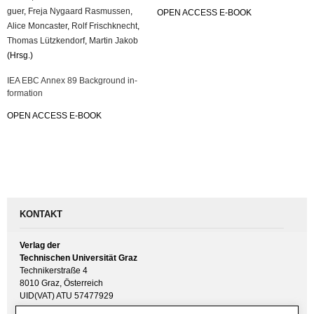
guer
,
Freja Ny­gaard Ras­mus­sen
,
OPEN AC­CESS E-BOOK
Alice Mon­cas­ter
,
Rolf Frisch­knecht
,
Tho­mas Lütz­ken­dorf
,
Mar­tin Jakob
(Hrsg.)
IEA EBC Annex 89 Back­ground in­
for­ma­ti­on
OPEN AC­CESS E-BOOK
KONTAKT
Verlag der
Technischen Universität Graz
Technikerstraße 4
8010 Graz, Österreich
UID(VAT) ATU 57477929