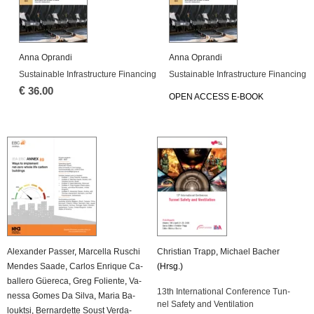
Anna Opran­di
Anna Opran­di
Sustainable In­fra­struc­tu­re Fi­nan­cing
Sustainable In­fra­struc­tu­re Fi­nan­cing
€
36.00
OPEN AC­CESS E-BOOK
Alex­an­der Pas­ser
,
Mar­cel­la Ru­schi
Chris­ti­an Trapp
,
Mi­cha­el Ba­cher
Men­des Saade
,
Car­los En­ri­que Ca­
(Hrsg.)
bal­le­ro Güe­re­ca
,
Greg Fo­li­en­te
,
Va­
13th In­ter­na­tio­nal Con­fe­rence Tun­
nes­sa Gomes Da Silva
,
Maria Ba­
nel Safe­ty and Ven­ti­la­ti­on
loukt­si
,
Ber­nar­det­te Soust Ver­da­