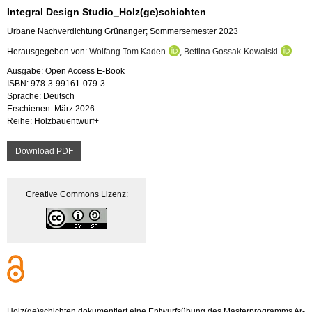
In­te­gral De­sign Stu­di­o_­Holz(ge)schich­ten
Ur­ba­ne Nach­ver­dich­tung Grün­an­ger; Som­mer­se­mes­ter 2023
Her­aus­ge­ge­ben von:
Wolfang Tom Kaden
,
Bet­ti­na Gossak-Ko­wal­ski
Aus­ga­be: Open Ac­cess E-Book
ISBN: 978-3-99161-079-3
Spra­che: Deutsch
Er­schie­nen: März 2026
Reihe: Holz­bau­ent­wurf+
Down­load PDF
Crea­ti­ve Com­mons Li­zenz:
Holz(ge)schich­ten do­ku­men­tiert eine Ent­wurfs­übung des Mas­ter­pro­gramms Ar­