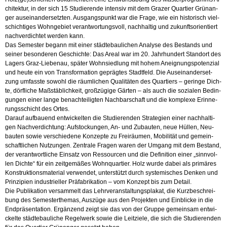
chi­tek­tur, in der sich 15 Stu­die­ren­de in­ten­siv mit dem Gra­zer Quar­tier Grün­an­
ger aus­ein­an­der­setz­ten. Aus­gangs­punkt war die Frage, wie ein his­to­risch viel­
schich­ti­ges Wohn­ge­biet ver­ant­wor­tungs­voll, nach­hal­tig und zu­kunfts­ori­en­tiert
nach­ver­dich­tet wer­den kann.
Das Se­mes­ter be­gann mit einer städ­te­bau­li­chen Ana­ly­se des Be­stands und
sei­ner be­son­de­ren Ge­schich­te: Das Areal war im 20. Jahr­hun­dert Stand­ort des
La­gers Graz-Lie­benau, spä­ter Wohn­sied­lung mit hohem An­eig­nungs­po­ten­zi­al
und heute ein von Trans­for­ma­ti­on ge­präg­tes Stadt­feld. Die Aus­ein­an­der­set­
zung um­fass­te so­wohl die räum­li­chen Qua­li­tä­ten des Quar­tiers – ge­rin­ge Dich­
te, dörf­li­che Maß­stäb­lich­keit, groß­zü­gi­ge Gär­ten – als auch die so­zia­len Be­din­
gun­gen einer lange be­nach­tei­lig­ten Nach­bar­schaft und die kom­ple­xe Er­in­ne­
rungs­schicht des Ortes.
Dar­auf auf­bau­end ent­wi­ckel­ten die Stu­die­ren­den Stra­te­gi­en einer nach­hal­ti­
gen Nach­ver­dich­tung: Auf­sto­ckun­gen, An- und Zu­bau­ten, neue Hül­len, Neu­
bau­ten sowie ver­schie­de­ne Kon­zep­te zu Frei­räu­men, Mo­bi­li­tät und ge­mein­
schaft­li­chen Nut­zun­gen. Zen­tra­le Fra­gen waren der Um­gang mit dem Be­stand,
der ver­ant­wort­li­che Ein­satz von Res­sour­cen und die De­fi­ni­ti­on einer „sinn­vol­
len Dich­te“ für ein zeit­ge­mä­ßes Wohn­quar­tier. Holz wurde dabei als pri­mä­res
Kon­struk­ti­ons­ma­te­ri­al ver­wen­det, un­ter­stützt durch sys­te­mi­sches Den­ken und
Prin­zi­pi­en in­dus­tri­el­ler Prä­fa­bri­ka­ti­on – vom Kon­zept bis zum De­tail.
Die Pu­bli­ka­ti­on ver­sam­melt das Lehr­ver­an­stal­tungs­pla­kat, die Kurz­be­schrei­
bung des Se­mes­ter­the­mas, Aus­zü­ge aus den Pro­jek­ten und Ein­bli­cke in die
End­prä­sen­ta­ti­on. Er­gän­zend zeigt sie das von der Grup­pe ge­mein­sam ent­wi­
ckel­te städ­te­bau­li­che Re­gel­werk sowie die Leit­zie­le, die sich die Stu­die­ren­den