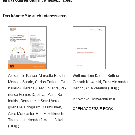
für das Quar­tier Grün­an­ger ge­setzt haben.
Das könn­te Sie auch in­ter­es­sie­ren
Alex­an­der Pas­ser
,
Mar­cel­la Ru­schi
Wolfang Tom Kaden
,
Bet­ti­na
Men­des Saade
,
Car­los En­ri­que Ca­
Gossak-Ko­wal­ski
,
Ernst Alex­an­der
bal­le­ro Güe­re­ca
,
Greg Fo­li­en­te
,
Va­
Dengg
,
Anja Za­mu­da
(Hrsg.)
nes­sa Gomes Da Silva
,
Maria Ba­
In­no­va­ti­ve Holz­ar­chi­tek­tur
loukt­si
,
Ber­nar­det­te Soust Ver­da­
guer
,
Freja Ny­gaard Ras­mus­sen
,
OPEN AC­CESS E-BOOK
Alice Mon­cas­ter
,
Rolf Frisch­knecht
,
Tho­mas Lütz­ken­dorf
,
Mar­tin Jakob
(Hrsg.)