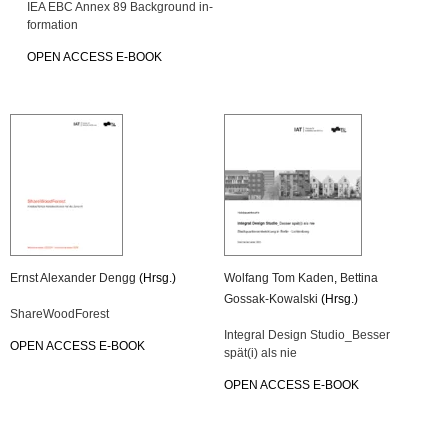
IEA EBC Annex 89 Back­ground in­
for­ma­ti­on
OPEN AC­CESS E-BOOK
Ernst Alex­an­der Dengg
(Hrsg.)
Wolfang Tom Kaden
,
Bet­ti­na
Gossak-Ko­wal­ski
(Hrsg.)
Share­Wood­Fo­rest
In­te­gral De­sign Stu­di­o_­Bes­ser
OPEN AC­CESS E-BOOK
spät(i) als nie
OPEN AC­CESS E-BOOK