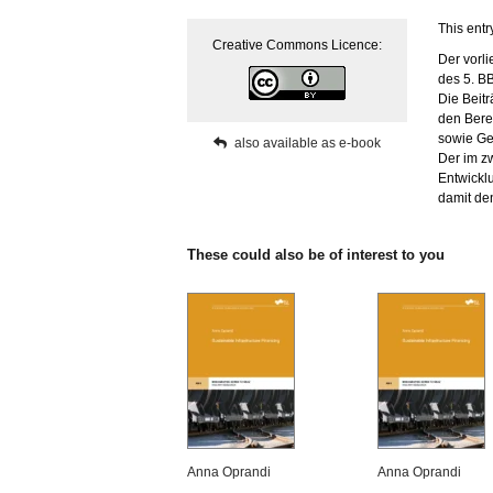
This entr
Creative Commons Licence:
Der vorl
des 5. B
Die Beit
den Bere
sowie Ge
also available as e-book
Der im zw
Entwickl
damit den
These could also be of interest to you
Anna Oprandi
Anna Oprandi