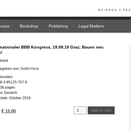
ccess
Bookshop
Publishing
Legal Matters
ernationaler BBB Kongress, 19.09.19 Graz; Bauen neu
!
band
egeben von:
Detlef Heck
gebunden
78-3-85125-707-6
436 pages
e: Deutsch
date: October 2019
5.
Add to cart
Original
€
Current
0
15.00
Internationaler
price
price
BBB
was:
is:
Kongress,
€ 75.00.
€ 15.00.
19.09.19