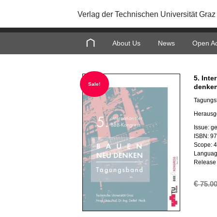
Verlag der Technischen Universität Graz
About Us
News
Open A
5. Int
Sale!
denken
Tagungs
Herausg
Issue: 
ISBN: 9
Scope: 
Languag
Release 
€
75.0