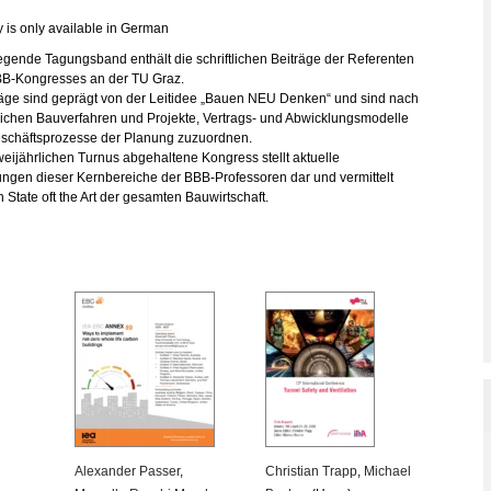
Graz;
y is only available in German
Bauen
neu
iegende Tagungsband enthält die schriftlichen Beiträge der Referenten
denken!
BB-Kongresses an der TU Graz.
quantity
räge sind geprägt von der Leitidee „Bauen NEU Denken“ und sind nach
ichen Bauverfahren und Projekte, Vertrags- und Abwicklungsmodelle
schäftsprozesse der Planung zuzuordnen.
eijährlichen Turnus abgehaltene Kongress stellt aktuelle
ungen dieser Kernbereiche der BBB-Professoren dar und vermittelt
 State oft the Art der gesamten Bauwirtschaft.
Alexander Passer
,
Christian Trapp
,
Michael