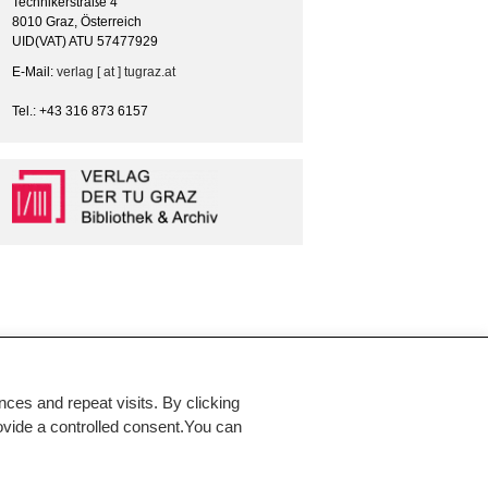
Technikerstraße 4
8010 Graz, Österreich
UID(VAT) ATU 57477929
E-Mail:
verlag [ at ] tugraz.at
Tel.: +43 316 873 6157
es and repeat visits. By clicking
rovide a controlled consent.You can