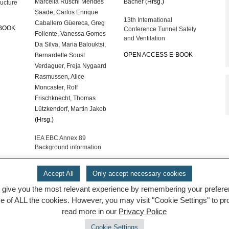
Marcella Ruschi Mendes
Bacher
(Hrsg.)
ructure
Saade
,
Carlos Enrique
13th International
Caballero Güereca
,
Greg
-BOOK
Conference Tunnel Safety
Foliente
,
Vanessa Gomes
and Ventilation
Da Silva
,
Maria Balouktsi
,
OPEN ACCESS E-BOOK
Bernardette Soust
Verdaguer
,
Freja Nygaard
Rasmussen
,
Alice
Moncaster
,
Rolf
Frischknecht
,
Thomas
Lützkendorf
,
Martin Jakob
(Hrsg.)
IEA EBC Annex 89
Background information
OPEN ACCESS E-BOOK
Accept All
Only accept necessary cookies
 give you the most relevant experience by remembering your preferenc
se of ALL the cookies. However, you may visit "Cookie Settings" to p
read more in our
Privacy Police
Cookie Settings