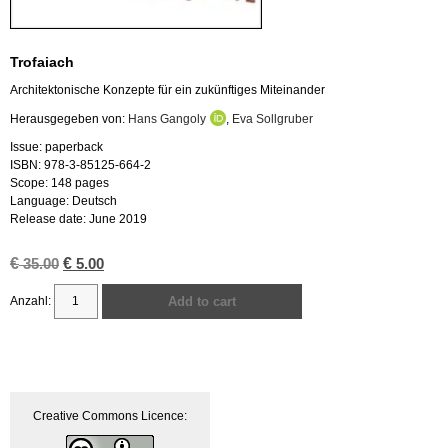
Trofaiach
Architektonische Konzepte für ein zukünftiges Miteinander
Herausgegeben von:
Hans Gangoly
,
Eva Sollgruber
Issue: paperback
ISBN: 978-3-85125-664-2
Scope: 148 pages
Language: Deutsch
Release date: June 2019
€
Original
€
Current
35.00
5.00
price
price
was:
is:
Add to cart
€ 35.00.
€ 5.00.
Trofaiach
quantity
Creative Commons Licence: