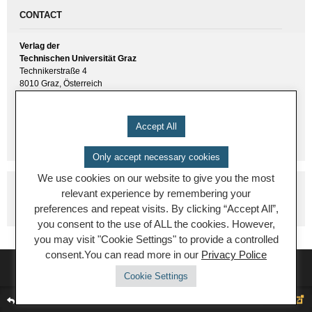
CONTACT
Verlag der
Technischen Universität Graz
Technikerstraße 4
8010 Graz, Österreich
UID(VAT) ATU 57477929
E-Mail:
verlag [ at ] tugraz.at
Accept All
Tel.: +43 316 873 6157
Only accept necessary cookies
We use cookies on our website to give you the most
relevant experience by remembering your
preferences and repeat visits. By clicking “Accept All”,
you consent to the use of ALL the cookies. However,
you may visit "Cookie Settings" to provide a controlled
consent.You can read more in our
Privacy Police
Cookie Settings
back to TU
© 2026 TUGraz |
powered by