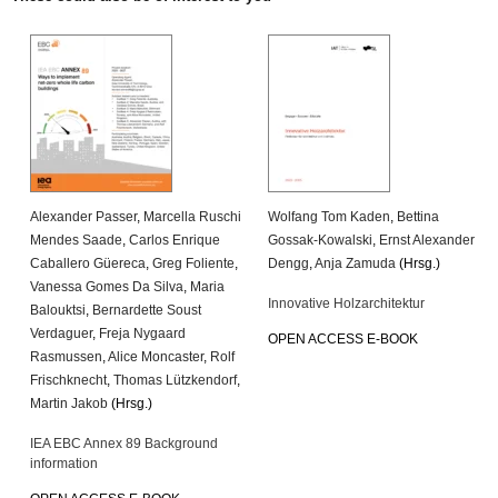
Alexander Passer
,
Marcella Ruschi
Wolfang Tom Kaden
,
Bettina
Mendes Saade
,
Carlos Enrique
Gossak-Kowalski
,
Ernst Alexander
Caballero Güereca
,
Greg Foliente
,
Dengg
,
Anja Zamuda
(Hrsg.)
Vanessa Gomes Da Silva
,
Maria
Innovative Holzarchitektur
Balouktsi
,
Bernardette Soust
Verdaguer
,
Freja Nygaard
OPEN ACCESS E-BOOK
Rasmussen
,
Alice Moncaster
,
Rolf
Frischknecht
,
Thomas Lützkendorf
,
Martin Jakob
(Hrsg.)
IEA EBC Annex 89 Background
information