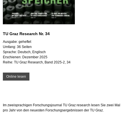
TU Graz Re­se­arch Nr. 34
Aus­ga­be: ge­hef­tet
Um­fang: 36 Sei­ten
Spra­che: Deutsch, Eng­lisch
Er­schie­nen: De­zem­ber 2025
Reihe: TU Graz Re­se­arch, Band 2025-2, 34
On­line lesen
Im zwei­spra­chi­gen For­schungs­jour­nal TU Graz re­se­arch lesen Sie zwei Mal
pro Jahr von den neu­es­ten For­schungs­er­geb­nis­sen der TU Graz.